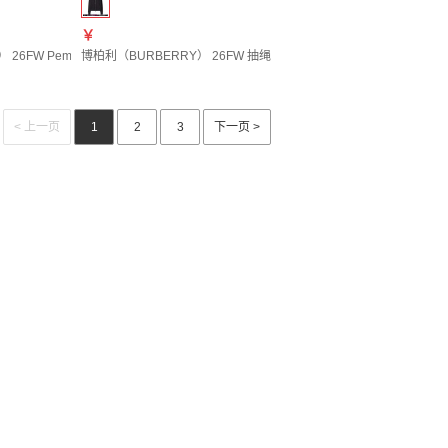
￥
 XXS
6FW Pembroke 切尔西靴 男士 图色81298261 20 | 42.5
博柏利（BURBERRY） 26FW 抽绳连帽卫衣 女士 图色81301491 20 |
< 上一页
1
2
3
下一页 >