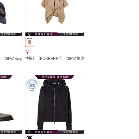
￥
0 | S
26FW Knight 热带斜纹布棒球帽 女士 图色81301921 S New
博柏利（BURBERRY） 26FW 格纹披肩 女士 图色81269691 均码