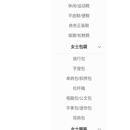
休闲/运动鞋
平底鞋/便鞋
商务正装鞋
坡跟/松糕鞋
女士包袋
旅行包
手提包
单肩包/斜挎包
拉杆箱
电脑包/公文包
手拿包/迷你包
双肩包
女士服装