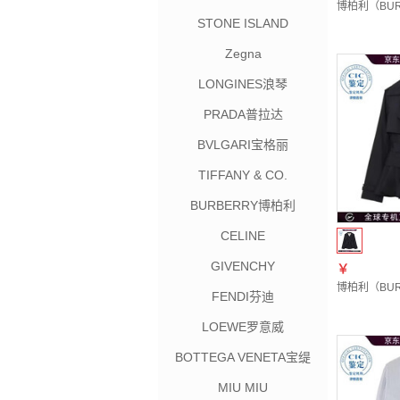
博柏利（BURB
STONE ISLAND
Zegna
LONGINES浪琴
PRADA普拉达
BVLGARI宝格丽
TIFFANY & CO.
BURBERRY博柏利
CELINE
GIVENCHY
￥
博柏利（BURB
FENDI芬迪
LOEWE罗意威
BOTTEGA VENETA宝缇
嘉
MIU MIU