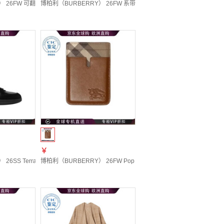
 20 | IT-54
 26FW 可翻转式格纹腰带 男士 图色81274731 100
博柏利（BURBERRY） 26FW 系带低帮休闲鞋 女士 图色81277421 20 
￥
9651 20 | XS
6SS Terrace 系带运动鞋 男士 图色81275081 20 | 46
博柏利（BURBERRY） 26FW Pop Check 磁性卡套 男士 图色81275