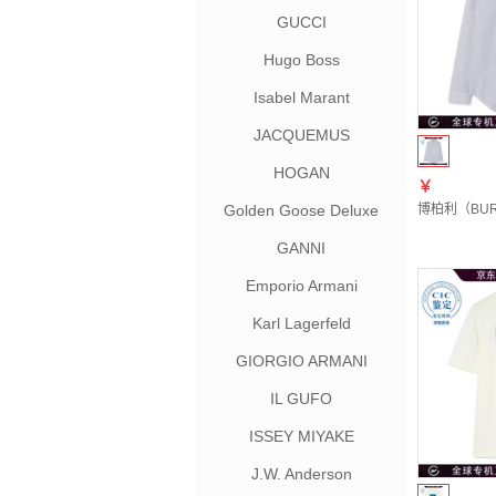
GUCCI
Hugo Boss
Isabel Marant
JACQUEMUS
HOGAN
￥
Golden Goose Deluxe
博柏利（BURB
Brand
GANNI
Emporio Armani
Karl Lagerfeld
GIORGIO ARMANI
IL GUFO
ISSEY MIYAKE
J.W. Anderson