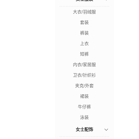
大衣/羽绒服
套装
裤装
上衣
短裤
内衣/家居服
卫衣/针织衫
夹克/外套
裙装
牛仔裤
泳装
女士配饰