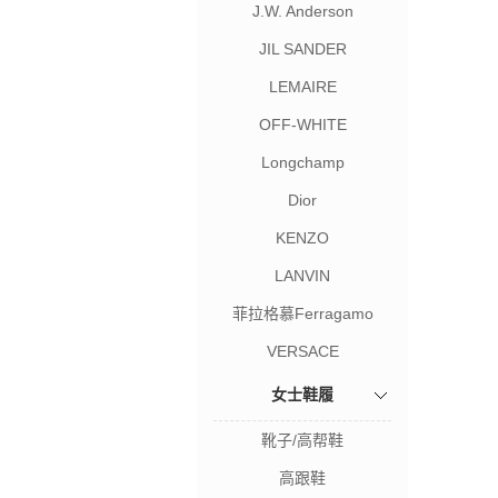
J.W. Anderson
JIL SANDER
LEMAIRE
OFF-WHITE
Longchamp
Dior
KENZO
LANVIN
菲拉格慕Ferragamo
VERSACE
女士鞋履
靴子/高帮鞋
高跟鞋