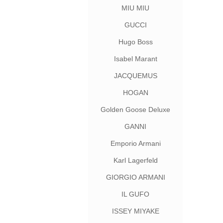
嘉
MIU MIU
GUCCI
Hugo Boss
Isabel Marant
JACQUEMUS
HOGAN
Golden Goose Deluxe
Brand
GANNI
Emporio Armani
Karl Lagerfeld
GIORGIO ARMANI
IL GUFO
ISSEY MIYAKE