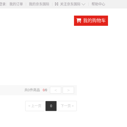
◇
登录
我的订单
我的京东国际
关注京东国际
帮助中心
我的购物车
<
>
共
0
件商品
0
/
0
< 上一页
0
下一页 >