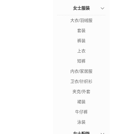
女士服装
大衣/羽绒服
套装
裤装
上衣
短裤
内衣/家居服
卫衣/针织衫
夹克/外套
裙装
牛仔裤
泳装
女士配饰