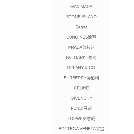
MAX MARA
STONE ISLAND
Zegna
LONGINES浪琴
PRADA普拉达
BVLGARI宝格丽
TIFFANY & CO.
BURBERRY博柏利
CELINE
GIVENCHY
FENDI芬迪
LOEWE罗意威
BOTTEGA VENETA宝缇