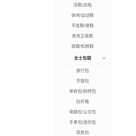
凉鞋/凉拖
休闲/运动鞋
平底鞋/便鞋
商务正装鞋
坡跟/松糕鞋
女士包袋
旅行包
手提包
单肩包/斜挎包
拉杆箱
电脑包/公文包
手拿包/迷你包
双肩包