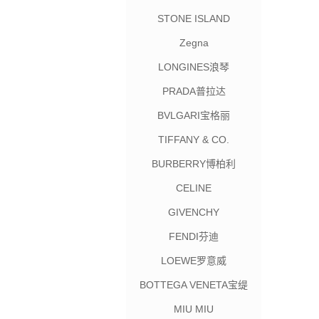
STONE ISLAND
Zegna
LONGINES浪琴
PRADA普拉达
BVLGARI宝格丽
TIFFANY & CO.
BURBERRY博柏利
CELINE
GIVENCHY
FENDI芬迪
LOEWE罗意威
BOTTEGA VENETA宝缇
嘉
MIU MIU