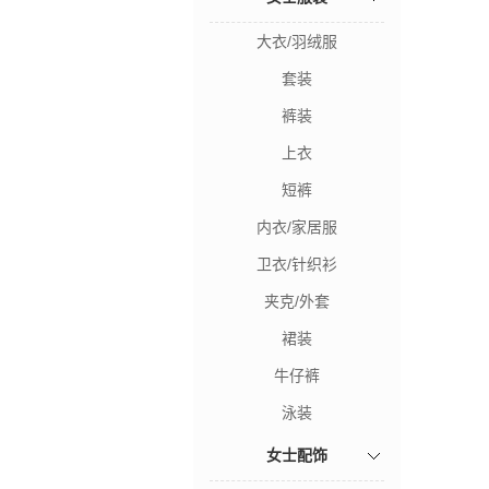
大衣/羽绒服
套装
裤装
上衣
短裤
内衣/家居服
卫衣/针织衫
夹克/外套
裙装
牛仔裤
泳装
女士配饰