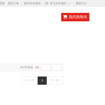
◇
登录
我的订单
我的京东国际
关注京东国际
帮助中心
我的购物车
<
>
共
0
件商品
0
/
0
< 上一页
0
下一页 >