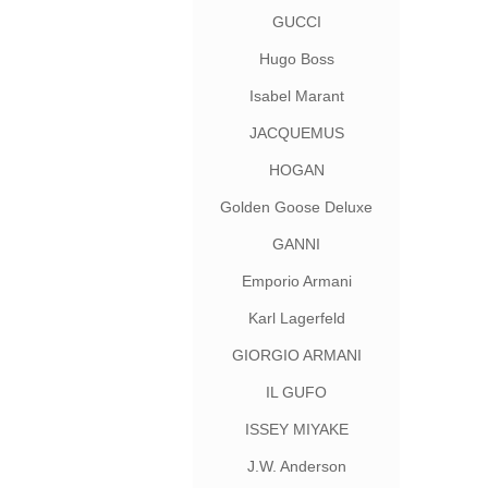
GUCCI
Hugo Boss
Isabel Marant
JACQUEMUS
HOGAN
Golden Goose Deluxe
Brand
GANNI
Emporio Armani
Karl Lagerfeld
GIORGIO ARMANI
IL GUFO
ISSEY MIYAKE
J.W. Anderson