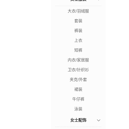
大衣/羽绒服
套装
裤装
上衣
短裤
内衣/家居服
卫衣/针织衫
夹克/外套
裙装
牛仔裤
泳装
女士配饰