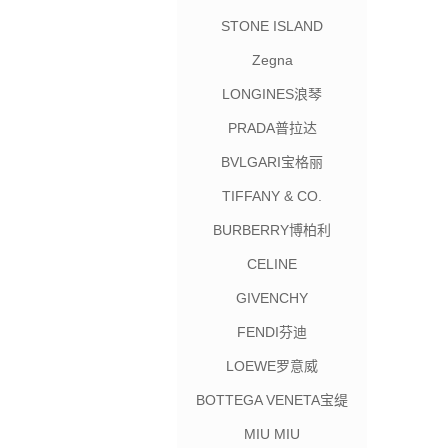
STONE ISLAND
Zegna
LONGINES浪琴
PRADA普拉达
BVLGARI宝格丽
TIFFANY & CO.
BURBERRY博柏利
CELINE
GIVENCHY
FENDI芬迪
LOEWE罗意威
BOTTEGA VENETA宝缇
嘉
MIU MIU