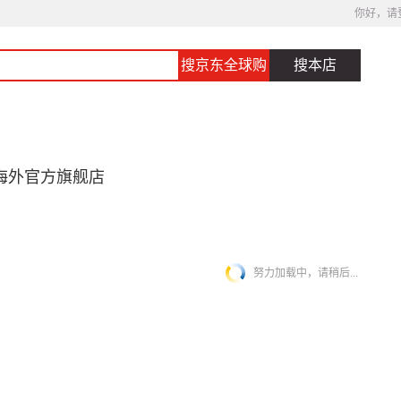
你好，请
搜京东全球购
搜本店
海外官方旗舰店
努力加载中，请稍后...