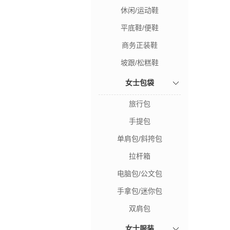
休闲/运动鞋
平底鞋/便鞋
商务正装鞋
坡跟/松糕鞋
女士包袋
旅行包
手提包
单肩包/斜挎包
拉杆箱
电脑包/公文包
手拿包/迷你包
双肩包
女士服装