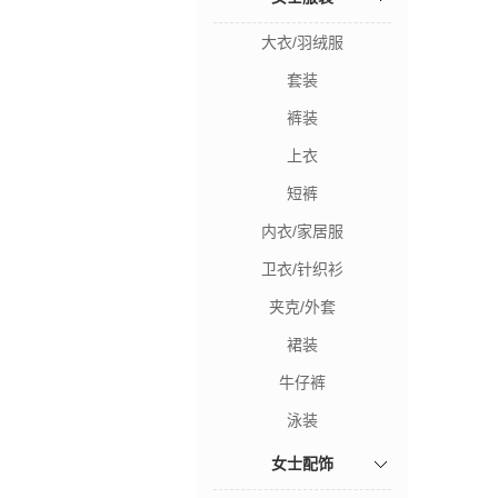
大衣/羽绒服
套装
裤装
上衣
短裤
内衣/家居服
卫衣/针织衫
夹克/外套
裙装
牛仔裤
泳装
女士配饰