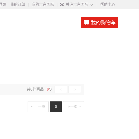
◇
登录
我的订单
我的京东国际
关注京东国际
帮助中心
我的购物车
<
>
共
0
件商品
0
/
0
< 上一页
0
下一页 >