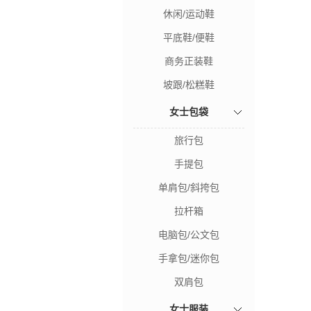
休闲/运动鞋
平底鞋/便鞋
商务正装鞋
坡跟/松糕鞋
女士包袋
旅行包
手提包
单肩包/斜挎包
拉杆箱
电脑包/公文包
手拿包/迷你包
双肩包
女士服装