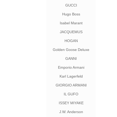
GUCCI
Hugo Boss
Isabel Marant
JACQUEMUS
HOGAN
Golden Goose Deluxe
Brand
GANNI
Emporio Armani
Karl Lagerfeld
GIORGIO ARMANI
IL GUFO
ISSEY MIYAKE
J.W. Anderson