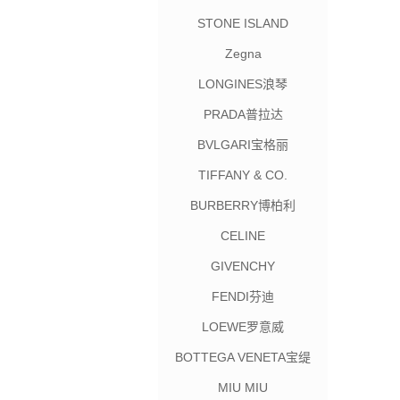
STONE ISLAND
Zegna
LONGINES浪琴
PRADA普拉达
BVLGARI宝格丽
TIFFANY & CO.
BURBERRY博柏利
CELINE
GIVENCHY
FENDI芬迪
LOEWE罗意威
BOTTEGA VENETA宝缇
嘉
MIU MIU