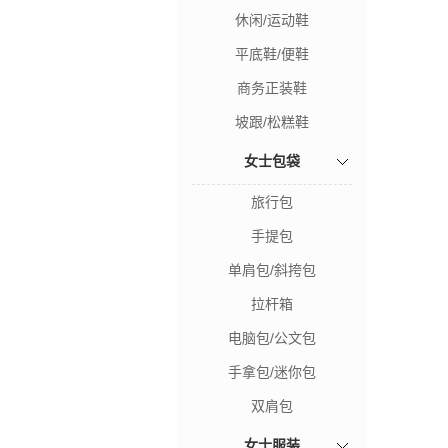
休闲/运动鞋
平底鞋/便鞋
商务正装鞋
坡跟/松糕鞋
女士包袋
旅行包
手提包
单肩包/斜挎包
拉杆箱
电脑包/公文包
手拿包/迷你包
双肩包
女士服装