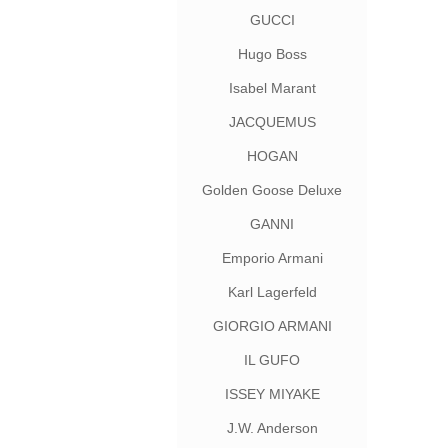
GUCCI
Hugo Boss
Isabel Marant
JACQUEMUS
HOGAN
Golden Goose Deluxe
Brand
GANNI
Emporio Armani
Karl Lagerfeld
GIORGIO ARMANI
IL GUFO
ISSEY MIYAKE
J.W. Anderson