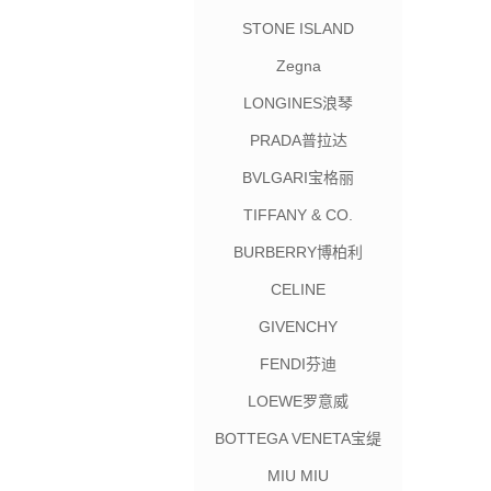
STONE ISLAND
Zegna
LONGINES浪琴
PRADA普拉达
BVLGARI宝格丽
TIFFANY & CO.
BURBERRY博柏利
CELINE
GIVENCHY
FENDI芬迪
LOEWE罗意威
BOTTEGA VENETA宝缇
嘉
MIU MIU