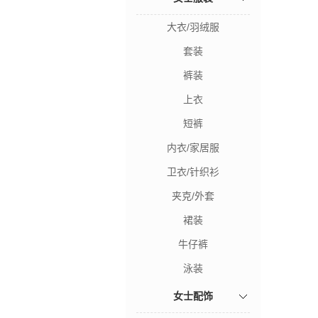
大衣/羽绒服
套装
裤装
上衣
短裤
内衣/家居服
卫衣/针织衫
夹克/外套
裙装
牛仔裤
泳装
女士配饰