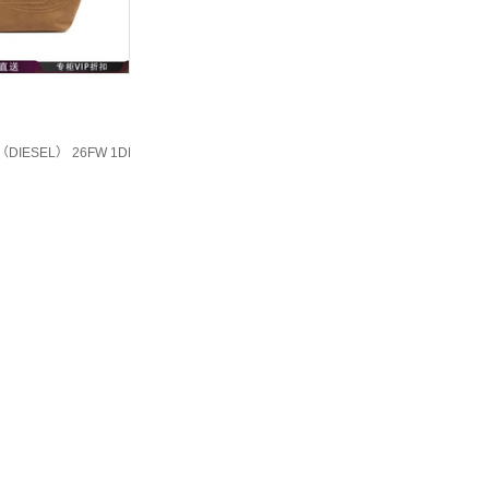
（DIESEL） 26FW 1DR Dome绒面革手提包 男士 图色X10784P9026 均码