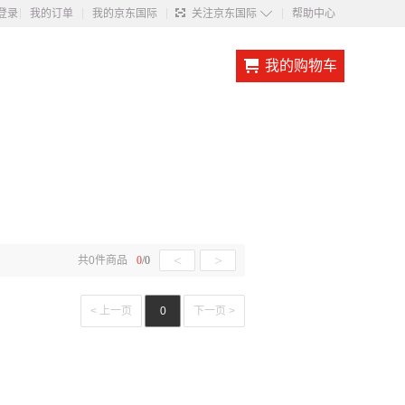
◇
登录
我的订单
我的京东国际
关注京东国际
帮助中心
我的购物车
<
>
共
0
件商品
0
/
0
< 上一页
0
下一页 >