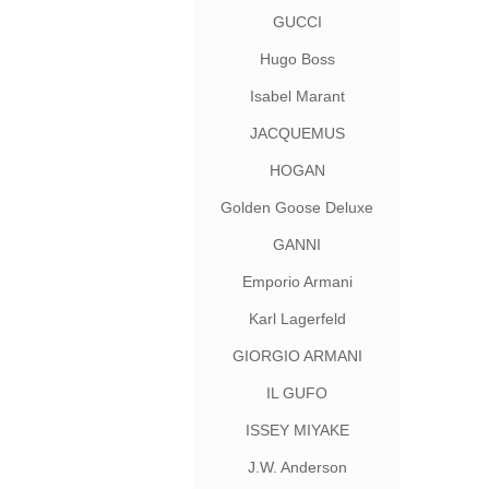
GUCCI
Hugo Boss
Isabel Marant
JACQUEMUS
HOGAN
Golden Goose Deluxe
Brand
GANNI
Emporio Armani
Karl Lagerfeld
GIORGIO ARMANI
IL GUFO
ISSEY MIYAKE
J.W. Anderson