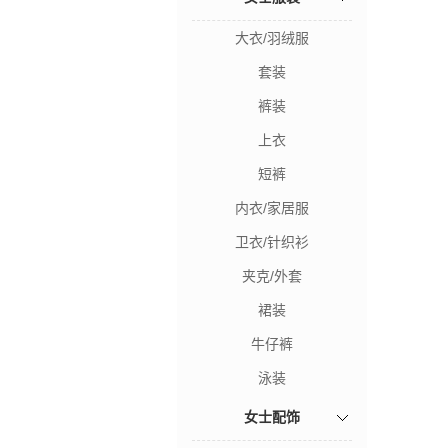
大衣/羽绒服
套装
裤装
上衣
短裤
内衣/家居服
卫衣/针织衫
夹克/外套
裙装
牛仔裤
泳装
女士配饰