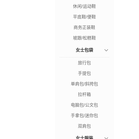
休闲/运动鞋
平底鞋/便鞋
商务正装鞋
坡跟/松糕鞋
女士包袋
旅行包
手提包
单肩包/斜挎包
拉杆箱
电脑包/公文包
手拿包/迷你包
双肩包
女士服装