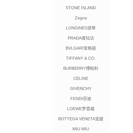
STONE ISLAND
Zegna
LONGINES浪琴
PRADA普拉达
BVLGARI宝格丽
TIFFANY & CO.
BURBERRY博柏利
CELINE
GIVENCHY
FENDI芬迪
LOEWE罗意威
BOTTEGA VENETA宝缇
嘉
MIU MIU