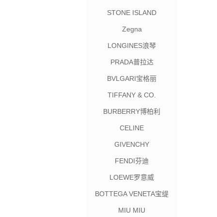
STONE ISLAND
Zegna
LONGINES浪琴
PRADA普拉达
BVLGARI宝格丽
TIFFANY & CO.
BURBERRY博柏利
CELINE
GIVENCHY
FENDI芬迪
LOEWE罗意威
BOTTEGA VENETA宝缇
嘉
MIU MIU