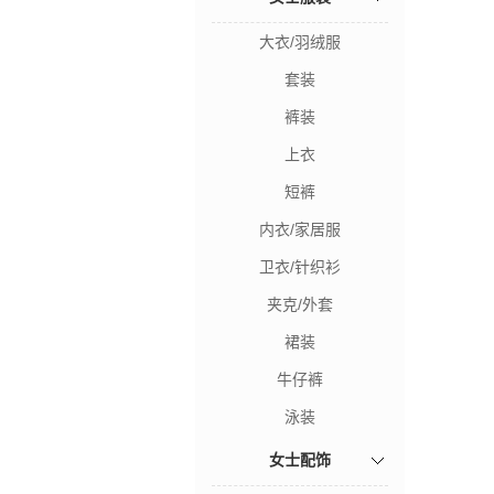
大衣/羽绒服
套装
裤装
上衣
短裤
内衣/家居服
卫衣/针织衫
夹克/外套
裙装
牛仔裤
泳装
女士配饰