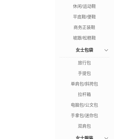
休闲/运动鞋
平底鞋/便鞋
商务正装鞋
坡跟/松糕鞋
女士包袋
旅行包
手提包
单肩包/斜挎包
拉杆箱
电脑包/公文包
手拿包/迷你包
双肩包
女士服装