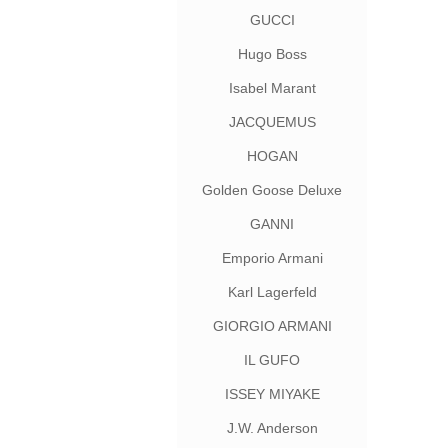
GUCCI
Hugo Boss
Isabel Marant
JACQUEMUS
HOGAN
Golden Goose Deluxe
Brand
GANNI
Emporio Armani
Karl Lagerfeld
GIORGIO ARMANI
IL GUFO
ISSEY MIYAKE
J.W. Anderson