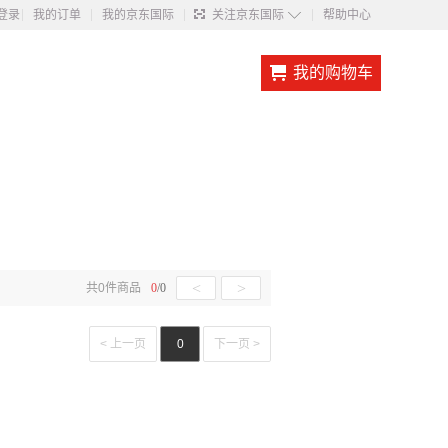
◇
登录
我的订单
我的京东国际
关注京东国际
帮助中心
我的购物车
<
>
共
0
件商品
0
/
0
< 上一页
0
下一页 >