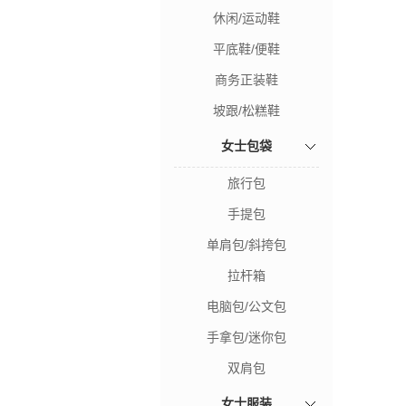
休闲/运动鞋
平底鞋/便鞋
商务正装鞋
坡跟/松糕鞋
女士包袋
旅行包
手提包
单肩包/斜挎包
拉杆箱
电脑包/公文包
手拿包/迷你包
双肩包
女士服装