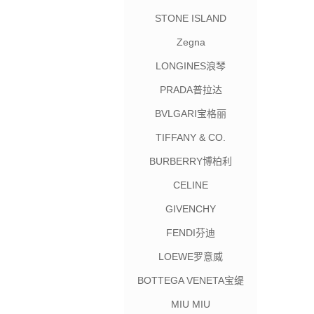
STONE ISLAND
Zegna
LONGINES浪琴
PRADA普拉达
BVLGARI宝格丽
TIFFANY & CO.
BURBERRY博柏利
CELINE
GIVENCHY
FENDI芬迪
LOEWE罗意威
BOTTEGA VENETA宝缇
嘉
MIU MIU