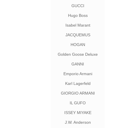
GUCCI
Hugo Boss
Isabel Marant
JACQUEMUS
HOGAN
Golden Goose Deluxe
Brand
GANNI
Emporio Armani
Karl Lagerfeld
GIORGIO ARMANI
IL GUFO
ISSEY MIYAKE
J.W. Anderson