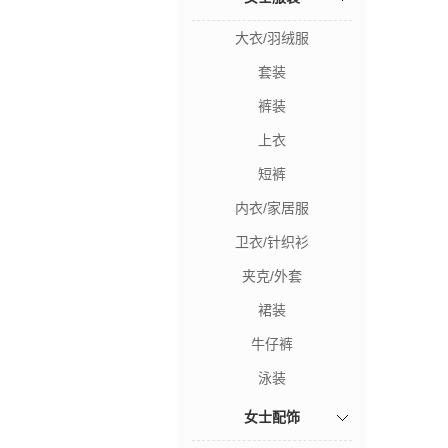
大衣/羽绒服
套装
裤装
上衣
短裤
内衣/家居服
卫衣/针织衫
夹克/外套
裙装
牛仔裤
泳装
女士配饰