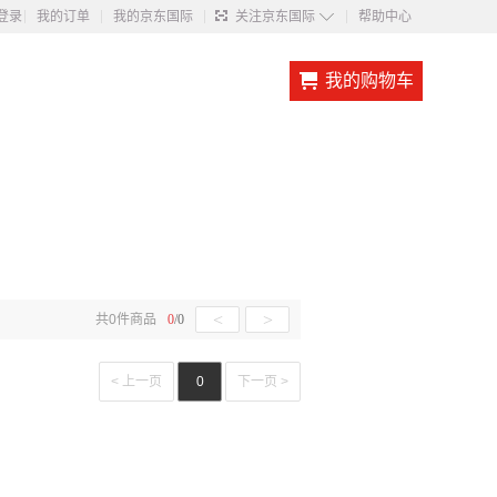
◇
登录
我的订单
我的京东国际
关注京东国际
帮助中心
我的购物车
<
>
共
0
件商品
0
/
0
< 上一页
0
下一页 >