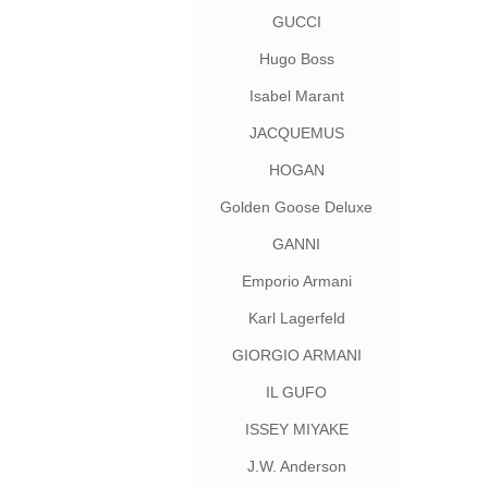
GUCCI
Hugo Boss
Isabel Marant
JACQUEMUS
HOGAN
Golden Goose Deluxe
Brand
GANNI
Emporio Armani
Karl Lagerfeld
GIORGIO ARMANI
IL GUFO
ISSEY MIYAKE
J.W. Anderson