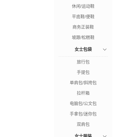
休闲/运动鞋
平底鞋/便鞋
商务正装鞋
坡跟/松糕鞋
女士包袋
旅行包
手提包
单肩包/斜挎包
拉杆箱
电脑包/公文包
手拿包/迷你包
双肩包
女士服装