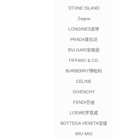
STONE ISLAND
Zegna
LONGINES浪琴
PRADA普拉达
BVLGARI宝格丽
TIFFANY & CO.
BURBERRY博柏利
CELINE
GIVENCHY
FENDI芬迪
LOEWE罗意威
BOTTEGA VENETA宝缇
嘉
MIU MIU