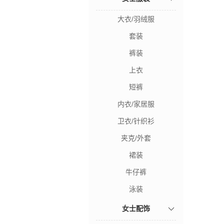
大衣/羽绒服
套装
裤装
上衣
短裤
内衣/家居服
卫衣/针织衫
夹克/外套
裙装
牛仔裤
泳装
女士配饰