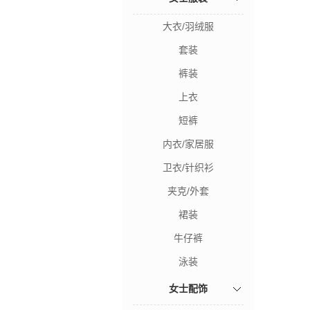
大衣/羽绒服
套装
裤装
上衣
短裤
内衣/家居服
卫衣/针织衫
夹克/外套
裙装
牛仔裤
泳装
女士配饰