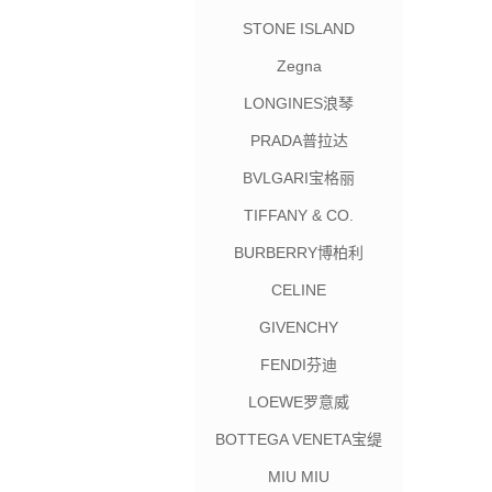
STONE ISLAND
Zegna
LONGINES浪琴
PRADA普拉达
BVLGARI宝格丽
TIFFANY & CO.
BURBERRY博柏利
CELINE
GIVENCHY
FENDI芬迪
LOEWE罗意威
BOTTEGA VENETA宝缇
嘉
MIU MIU