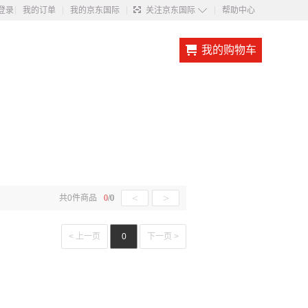
◇
登录
我的订单
我的京东国际
关注京东国际
帮助中心
我的购物车
<
>
共
0
件商品
0
/
0
< 上一页
0
下一页 >