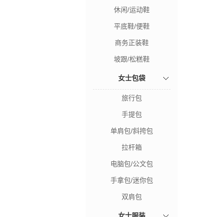
休闲/运动鞋
平底鞋/便鞋
商务正装鞋
坡跟/松糕鞋
女士包袋
旅行包
手提包
单肩包/斜挎包
拉杆箱
电脑包/公文包
手拿包/迷你包
双肩包
女士服装