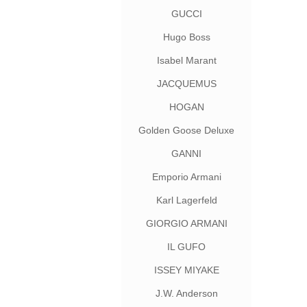
GUCCI
Hugo Boss
Isabel Marant
JACQUEMUS
HOGAN
Golden Goose Deluxe
Brand
GANNI
Emporio Armani
Karl Lagerfeld
GIORGIO ARMANI
IL GUFO
ISSEY MIYAKE
J.W. Anderson