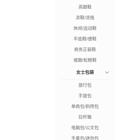
高跟鞋
凉鞋/凉拖
休闲/运动鞋
平底鞋/便鞋
商务正装鞋
坡跟/松糕鞋
女士包袋
旅行包
手提包
单肩包/斜挎包
拉杆箱
电脑包/公文包
手拿包/迷你包