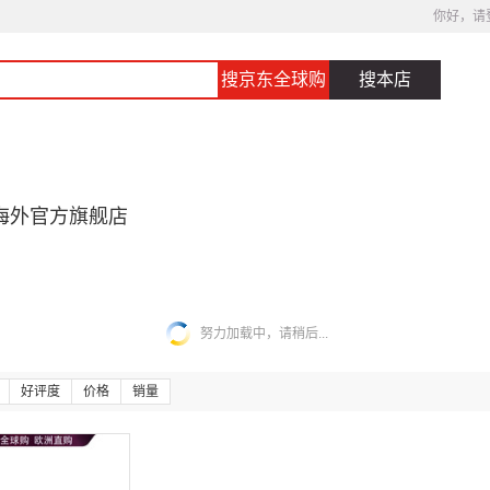
你好，请
搜京东全球购
搜本店
海外官方旗舰店
努力加载中，请稍后...
好评度
价格
销量