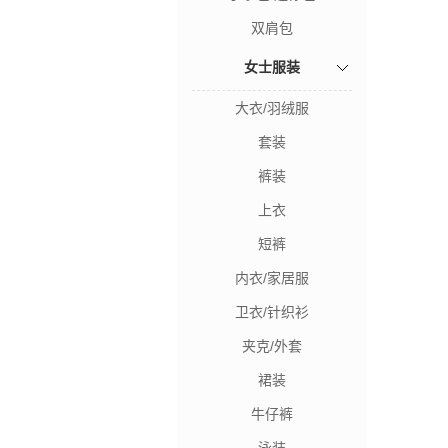
双肩包
女士服装
大衣/羽绒服
套装
裤装
上衣
短裤
内衣/家居服
卫衣/针织衫
夹克/外套
裙装
牛仔裤