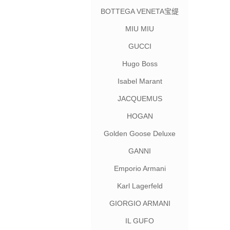
BOTTEGA VENETA宝缇
嘉
MIU MIU
GUCCI
Hugo Boss
Isabel Marant
JACQUEMUS
HOGAN
Golden Goose Deluxe
Brand
GANNI
Emporio Armani
Karl Lagerfeld
GIORGIO ARMANI
IL GUFO