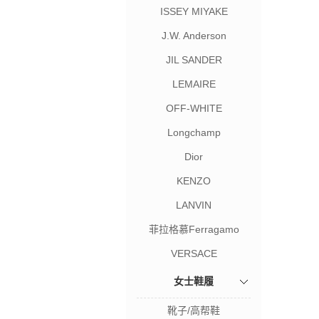
ISSEY MIYAKE
J.W. Anderson
JIL SANDER
LEMAIRE
OFF-WHITE
Longchamp
Dior
KENZO
LANVIN
菲拉格慕Ferragamo
VERSACE
女士鞋履
靴子/高帮鞋