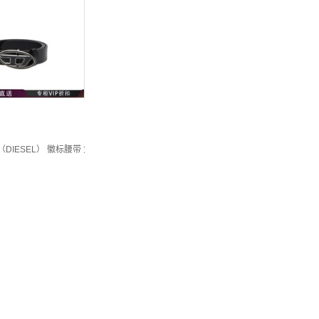
（DIESEL） 徽标腰带 女士 图色X09716P1245 95 New21