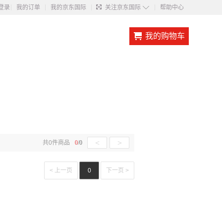
◇
登录
我的订单
我的京东国际
关注京东国际
帮助中心
我的购物车
<
>
共
0
件商品
0
/
0
< 上一页
0
下一页 >