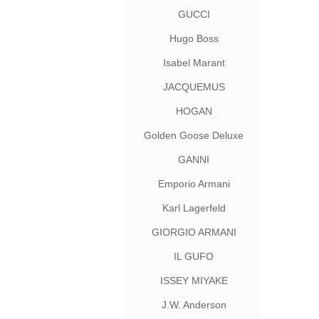
GUCCI
Hugo Boss
Isabel Marant
JACQUEMUS
HOGAN
Golden Goose Deluxe
Brand
GANNI
Emporio Armani
Karl Lagerfeld
GIORGIO ARMANI
IL GUFO
ISSEY MIYAKE
J.W. Anderson