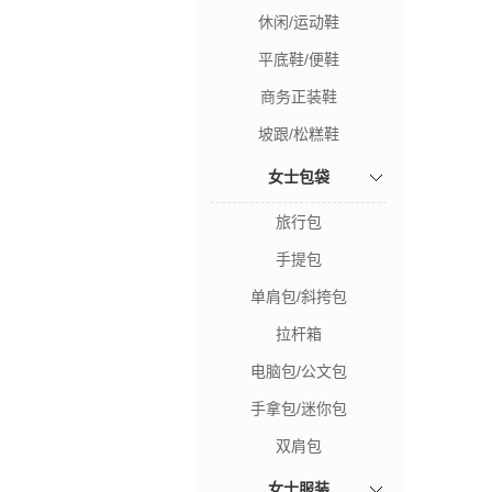
休闲/运动鞋
平底鞋/便鞋
商务正装鞋
坡跟/松糕鞋
女士包袋
旅行包
手提包
单肩包/斜挎包
拉杆箱
电脑包/公文包
手拿包/迷你包
双肩包
女士服装