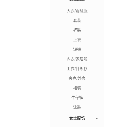
大衣/羽绒服
套装
裤装
上衣
短裤
内衣/家居服
卫衣/针织衫
夹克/外套
裙装
牛仔裤
泳装
女士配饰