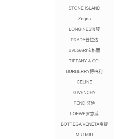
STONE ISLAND
Zegna
LONGINES浪琴
PRADA普拉达
BVLGARI宝格丽
TIFFANY & CO.
BURBERRY博柏利
CELINE
GIVENCHY
FENDI芬迪
LOEWE罗意威
BOTTEGA VENETA宝缇
嘉
MIU MIU