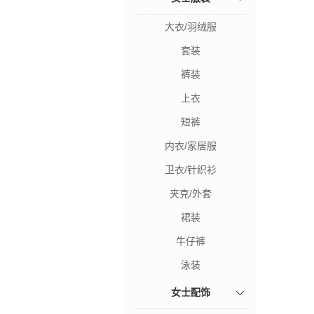
大衣/羽绒服
套装
裤装
上衣
短裤
内衣/家居服
卫衣/针织衫
夹克/外套
裙装
牛仔裤
泳装
女士配饰