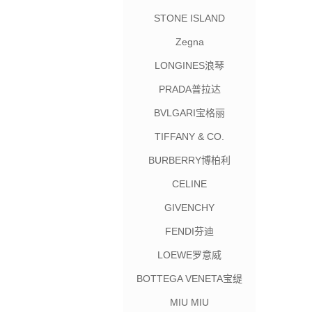
STONE ISLAND
Zegna
LONGINES浪琴
PRADA普拉达
BVLGARI宝格丽
TIFFANY & CO.
BURBERRY博柏利
CELINE
GIVENCHY
FENDI芬迪
LOEWE罗意威
BOTTEGA VENETA宝缇
嘉
MIU MIU