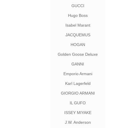
GUCCI
Hugo Boss
Isabel Marant
JACQUEMUS
HOGAN
Golden Goose Deluxe
Brand
GANNI
Emporio Armani
Karl Lagerfeld
GIORGIO ARMANI
IL GUFO
ISSEY MIYAKE
J.W. Anderson