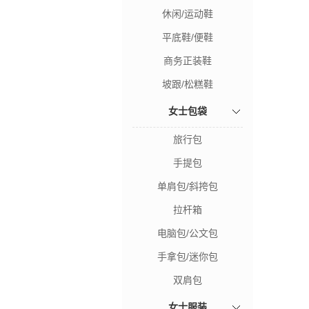
休闲/运动鞋
平底鞋/便鞋
商务正装鞋
坡跟/松糕鞋
女士包袋
旅行包
手提包
单肩包/斜挎包
拉杆箱
电脑包/公文包
手拿包/迷你包
双肩包
女士服装