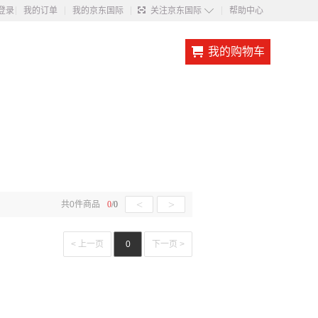
◇
登录
我的订单
我的京东国际
关注京东国际
帮助中心
我的购物车
<
>
共
0
件商品
0
/
0
< 上一页
0
下一页 >