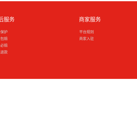
后服务
商家服务
格保护
平台规则
损包赔
商家入驻
到必赔
电退款