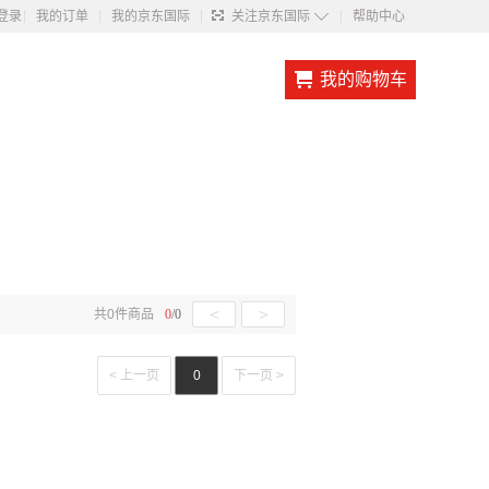
◇
登录
我的订单
我的京东国际
关注京东国际
帮助中心
我的购物车
<
>
共
0
件商品
0
/
0
< 上一页
0
下一页 >