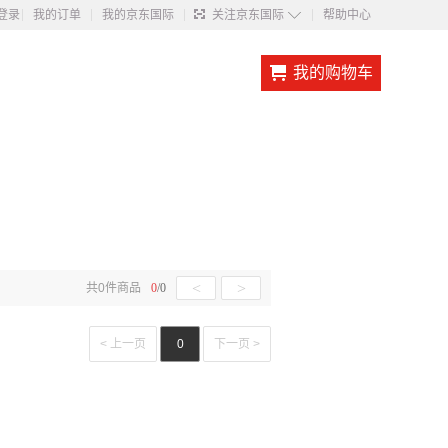
◇
登录
我的订单
我的京东国际
关注京东国际
帮助中心
我的购物车
<
>
共
0
件商品
0
/
0
< 上一页
0
下一页 >