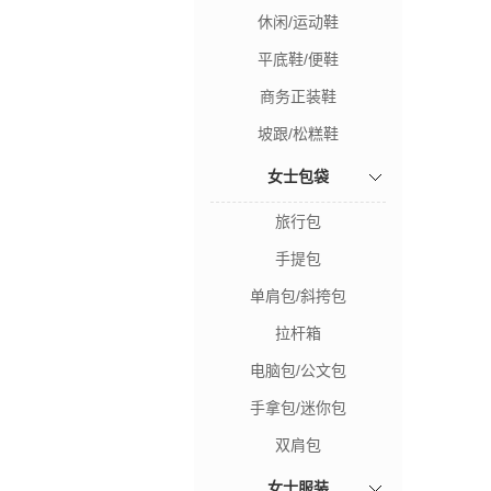
休闲/运动鞋
平底鞋/便鞋
商务正装鞋
坡跟/松糕鞋
女士包袋
旅行包
手提包
单肩包/斜挎包
拉杆箱
电脑包/公文包
手拿包/迷你包
双肩包
女士服装