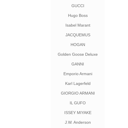
GUCCI
Hugo Boss
Isabel Marant
JACQUEMUS
HOGAN
Golden Goose Deluxe
Brand
GANNI
Emporio Armani
Karl Lagerfeld
GIORGIO ARMANI
IL GUFO
ISSEY MIYAKE
J.W. Anderson