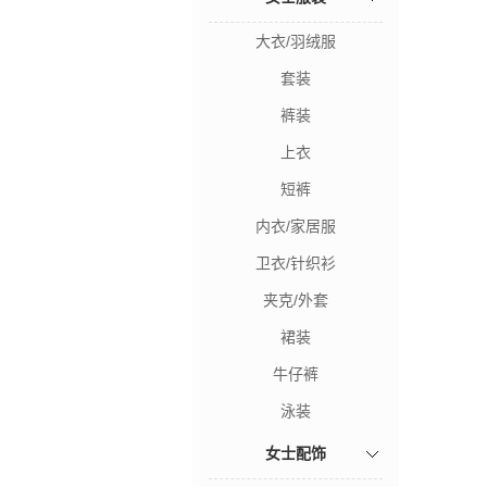
大衣/羽绒服
套装
裤装
上衣
短裤
内衣/家居服
卫衣/针织衫
夹克/外套
裙装
牛仔裤
泳装
女士配饰