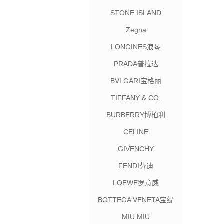
STONE ISLAND
Zegna
LONGINES浪琴
PRADA普拉达
BVLGARI宝格丽
TIFFANY & CO.
BURBERRY博柏利
CELINE
GIVENCHY
FENDI芬迪
LOEWE罗意威
BOTTEGA VENETA宝缇
嘉
MIU MIU