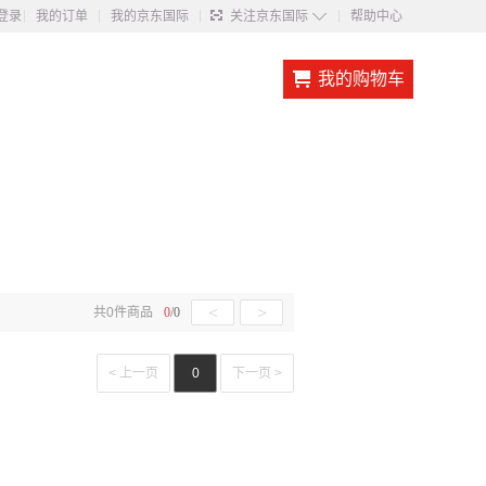
◇
登录
我的订单
我的京东国际
关注京东国际
帮助中心
我的购物车
<
>
共
0
件商品
0
/
0
< 上一页
0
下一页 >