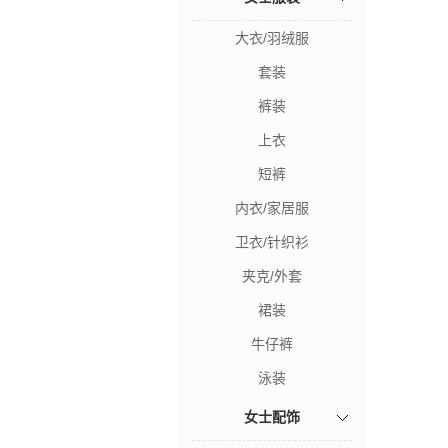
大衣/羽绒服
套装
裤装
上衣
短裤
内衣/家居服
卫衣/针织衫
夹克/外套
裙装
牛仔裤
泳装
女士配饰