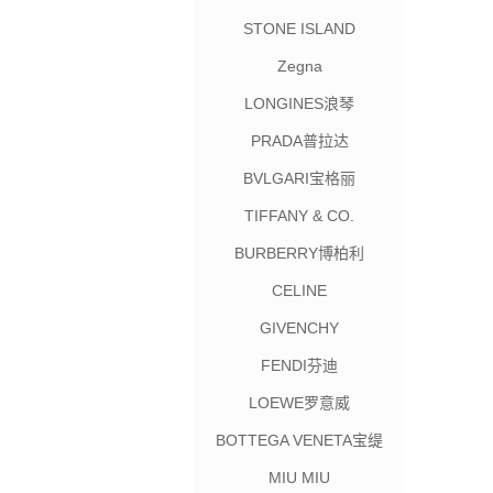
STONE ISLAND
Zegna
LONGINES浪琴
PRADA普拉达
BVLGARI宝格丽
TIFFANY & CO.
BURBERRY博柏利
CELINE
GIVENCHY
FENDI芬迪
LOEWE罗意威
BOTTEGA VENETA宝缇
嘉
MIU MIU