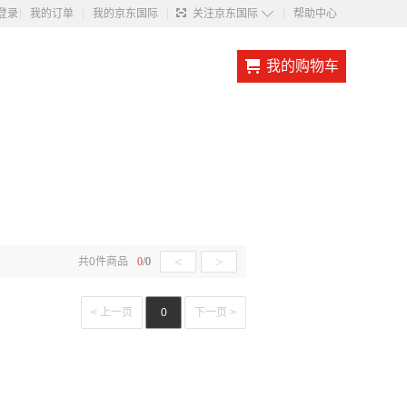
◇
登录
我的订单
我的京东国际
关注京东国际
帮助中心
我的购物车
<
>
共
0
件商品
0
/
0
< 上一页
0
下一页 >