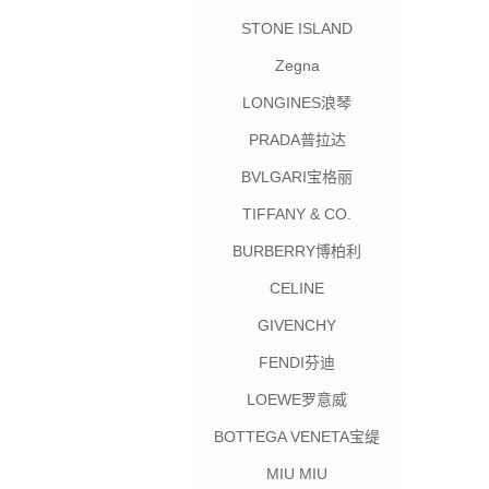
STONE ISLAND
Zegna
LONGINES浪琴
PRADA普拉达
BVLGARI宝格丽
TIFFANY & CO.
BURBERRY博柏利
CELINE
GIVENCHY
FENDI芬迪
LOEWE罗意威
BOTTEGA VENETA宝缇
嘉
MIU MIU