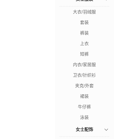
大衣/羽绒服
套装
裤装
上衣
短裤
内衣/家居服
卫衣/针织衫
夹克/外套
裙装
牛仔裤
泳装
女士配饰