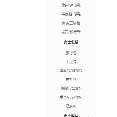
休闲/运动鞋
平底鞋/便鞋
商务正装鞋
坡跟/松糕鞋
女士包袋
旅行包
手提包
单肩包/斜挎包
拉杆箱
电脑包/公文包
手拿包/迷你包
双肩包
女士服装