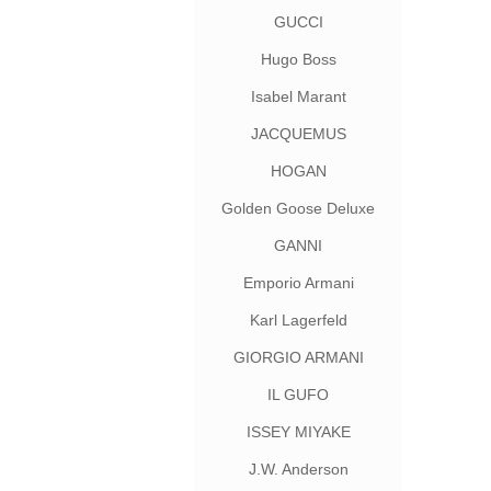
GUCCI
Hugo Boss
Isabel Marant
JACQUEMUS
HOGAN
Golden Goose Deluxe
Brand
GANNI
Emporio Armani
Karl Lagerfeld
GIORGIO ARMANI
IL GUFO
ISSEY MIYAKE
J.W. Anderson