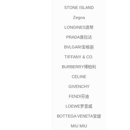
STONE ISLAND
Zegna
LONGINES浪琴
PRADA普拉达
BVLGARI宝格丽
TIFFANY & CO.
BURBERRY博柏利
CELINE
GIVENCHY
FENDI芬迪
LOEWE罗意威
BOTTEGA VENETA宝缇
嘉
MIU MIU