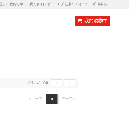
◇
登录
我的订单
我的京东国际
关注京东国际
帮助中心
我的购物车
<
>
共
0
件商品
0
/
0
< 上一页
0
下一页 >