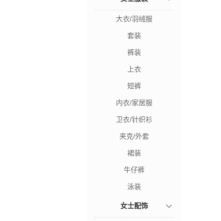
大衣/羽绒服
套装
裤装
上衣
短裤
内衣/家居服
卫衣/针织衫
夹克/外套
裙装
牛仔裤
泳装
女士配饰