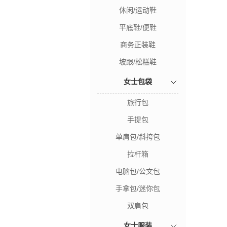
休闲/运动鞋
平底鞋/便鞋
商务正装鞋
坡跟/松糕鞋
女士包袋
旅行包
手提包
单肩包/斜挎包
拉杆箱
电脑包/公文包
手拿包/迷你包
双肩包
女士服装