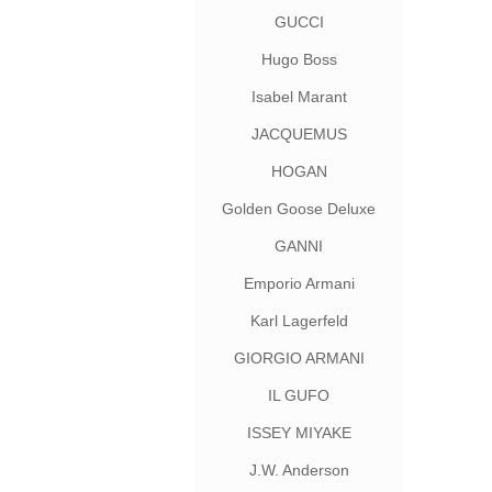
GUCCI
Hugo Boss
Isabel Marant
JACQUEMUS
HOGAN
Golden Goose Deluxe
Brand
GANNI
Emporio Armani
Karl Lagerfeld
GIORGIO ARMANI
IL GUFO
ISSEY MIYAKE
J.W. Anderson