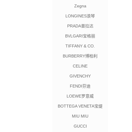
Zegna
LONGINES浪琴
PRADA普拉达
BVLGARI宝格丽
TIFFANY & CO.
BURBERRY博柏利
CELINE
GIVENCHY
FENDI芬迪
LOEWE罗意威
BOTTEGA VENETA宝缇
嘉
MIU MIU
GUCCI