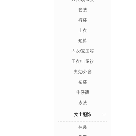
套装
裤装
上衣
短裤
内衣/家居服
卫衣/针织衫
夹克/外套
裙装
牛仔裤
泳装
女士配饰
袜类