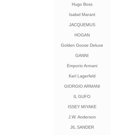
Hugo Boss
Isabel Marant
JACQUEMUS
HOGAN
Golden Goose Deluxe
Brand
GANNI
Emporio Armani
Karl Lagerfeld
GIORGIO ARMANI
IL GUFO
ISSEY MIYAKE
J.W. Anderson
JIL SANDER