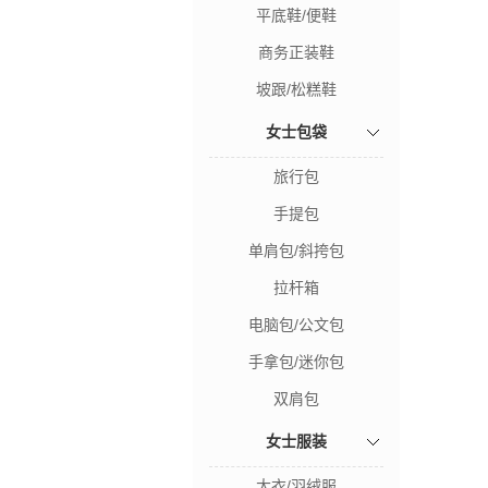
平底鞋/便鞋
商务正装鞋
坡跟/松糕鞋
女士包袋
旅行包
手提包
单肩包/斜挎包
拉杆箱
电脑包/公文包
手拿包/迷你包
双肩包
女士服装
大衣/羽绒服