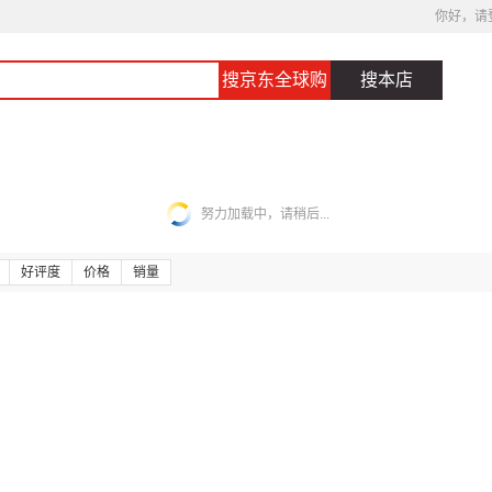
你好，请
搜京东全球购
搜本店
努力加载中，请稍后...
好评度
价格
销量