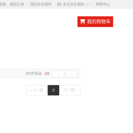
◇
登录
我的订单
我的京东国际
关注京东国际
帮助中心
我的购物车
<
>
共
0
件商品
0
/
0
< 上一页
0
下一页 >