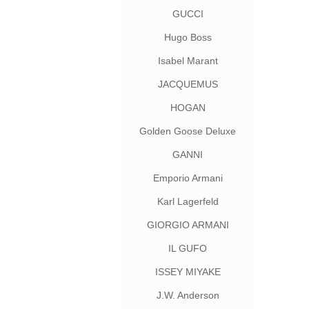
GUCCI
Hugo Boss
Isabel Marant
JACQUEMUS
HOGAN
Golden Goose Deluxe
Brand
GANNI
Emporio Armani
Karl Lagerfeld
GIORGIO ARMANI
IL GUFO
ISSEY MIYAKE
J.W. Anderson