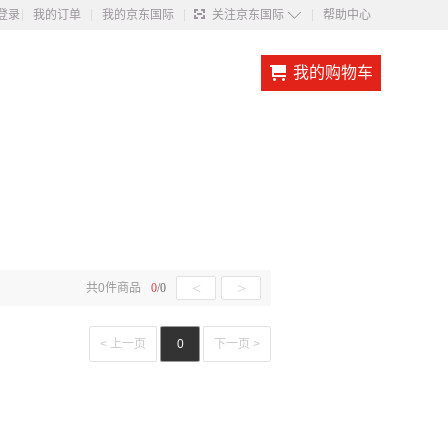
◇
登录
我的订单
我的京东国际
关注京东国际
帮助中心
我的购物车
<
>
共
0
件商品
0
/
0
< 上一页
0
下一页 >