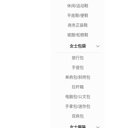
休闲/运动鞋
平底鞋/便鞋
商务正装鞋
坡跟/松糕鞋
女士包袋
旅行包
手提包
单肩包/斜挎包
拉杆箱
电脑包/公文包
手拿包/迷你包
双肩包
女士服装