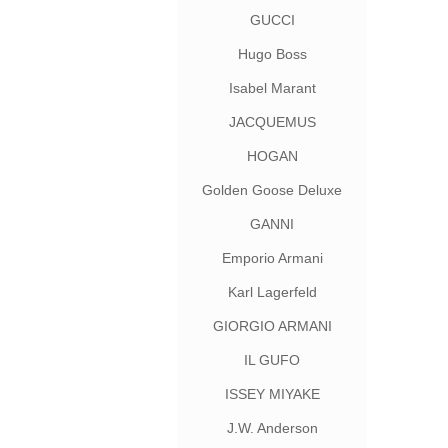
GUCCI
Hugo Boss
Isabel Marant
JACQUEMUS
HOGAN
Golden Goose Deluxe
Brand
GANNI
Emporio Armani
Karl Lagerfeld
GIORGIO ARMANI
IL GUFO
ISSEY MIYAKE
J.W. Anderson