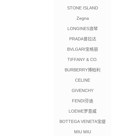
STONE ISLAND
Zegna
LONGINES浪琴
PRADA普拉达
BVLGARI宝格丽
TIFFANY & CO.
BURBERRY博柏利
CELINE
GIVENCHY
FENDI芬迪
LOEWE罗意威
BOTTEGA VENETA宝缇
嘉
MIU MIU