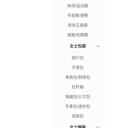
休闲/运动鞋
平底鞋/便鞋
商务正装鞋
坡跟/松糕鞋
女士包袋
旅行包
手提包
单肩包/斜挎包
拉杆箱
电脑包/公文包
手拿包/迷你包
双肩包
女士服装