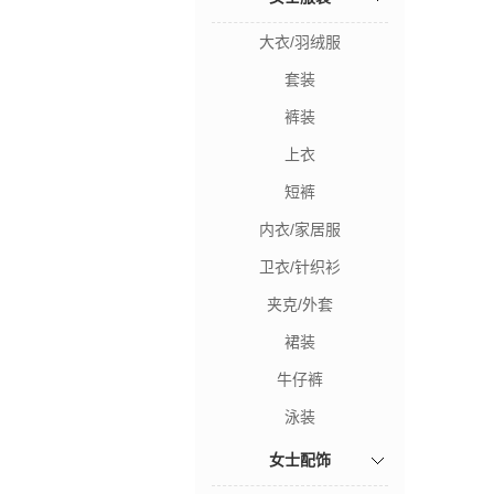
大衣/羽绒服
套装
裤装
上衣
短裤
内衣/家居服
卫衣/针织衫
夹克/外套
裙装
牛仔裤
泳装
女士配饰