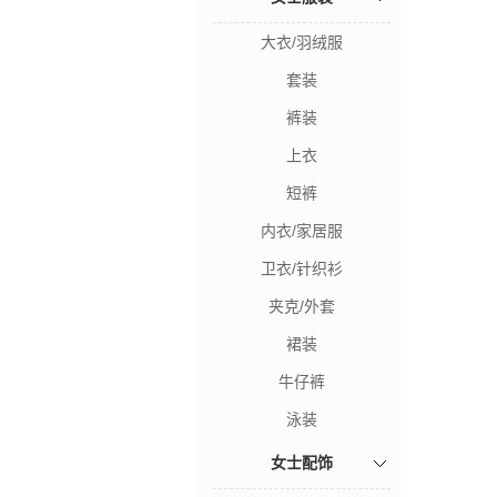
大衣/羽绒服
套装
裤装
上衣
短裤
内衣/家居服
卫衣/针织衫
夹克/外套
裙装
牛仔裤
泳装
女士配饰