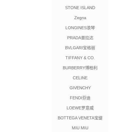
STONE ISLAND
Zegna
LONGINES浪琴
PRADA普拉达
BVLGARI宝格丽
TIFFANY & CO.
BURBERRY博柏利
CELINE
GIVENCHY
FENDI芬迪
LOEWE罗意威
BOTTEGA VENETA宝缇
嘉
MIU MIU