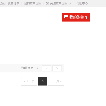
◇
登录
我的订单
我的京东国际
关注京东国际
帮助中心
我的购物车
<
>
共
0
件商品
0
/
0
< 上一页
0
下一页 >