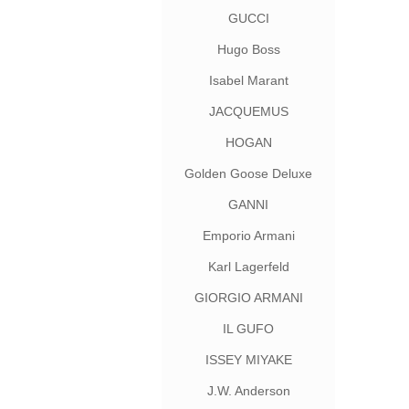
GUCCI
Hugo Boss
Isabel Marant
JACQUEMUS
HOGAN
Golden Goose Deluxe
Brand
GANNI
Emporio Armani
Karl Lagerfeld
GIORGIO ARMANI
IL GUFO
ISSEY MIYAKE
J.W. Anderson