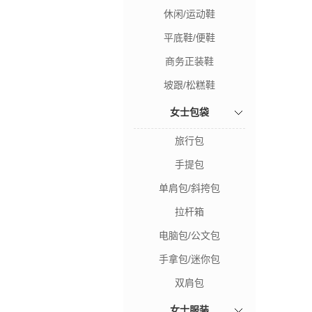
休闲/运动鞋
平底鞋/便鞋
商务正装鞋
坡跟/松糕鞋
女士包袋
旅行包
手提包
单肩包/斜挎包
拉杆箱
电脑包/公文包
手拿包/迷你包
双肩包
女士服装