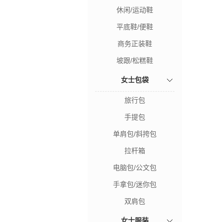
休闲/运动鞋
平底鞋/便鞋
商务正装鞋
坡跟/松糕鞋
女士包袋
旅行包
手提包
单肩包/斜挎包
拉杆箱
电脑包/公文包
手拿包/迷你包
双肩包
女士服装