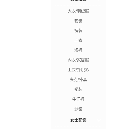
大衣/羽绒服
套装
裤装
上衣
短裤
内衣/家居服
卫衣/针织衫
夹克/外套
裙装
牛仔裤
泳装
女士配饰