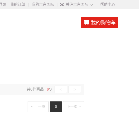
◇
登录
我的订单
我的京东国际
关注京东国际
帮助中心
我的购物车
<
>
共
0
件商品
0
/
0
< 上一页
0
下一页 >