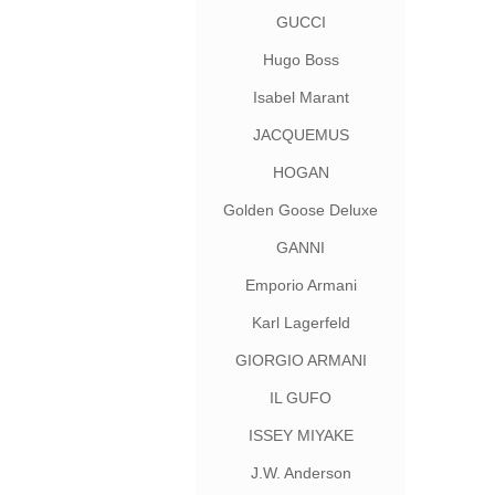
GUCCI
Hugo Boss
Isabel Marant
JACQUEMUS
HOGAN
Golden Goose Deluxe
Brand
GANNI
Emporio Armani
Karl Lagerfeld
GIORGIO ARMANI
IL GUFO
ISSEY MIYAKE
J.W. Anderson