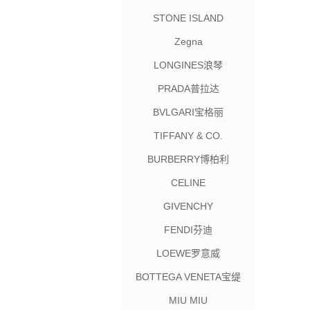
STONE ISLAND
Zegna
LONGINES浪琴
PRADA普拉达
BVLGARI宝格丽
TIFFANY & CO.
BURBERRY博柏利
CELINE
GIVENCHY
FENDI芬迪
LOEWE罗意威
BOTTEGA VENETA宝缇
嘉
MIU MIU