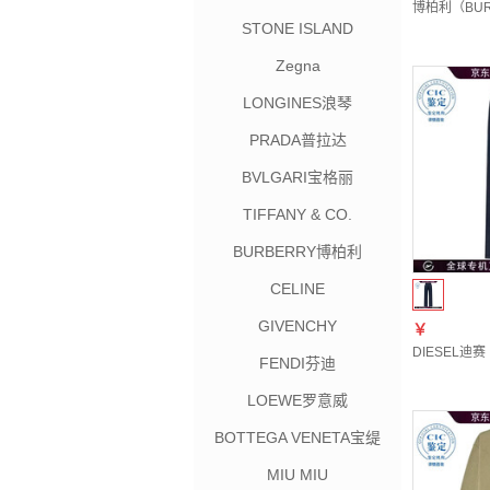
博柏利（BURB
STONE ISLAND
Zegna
LONGINES浪琴
PRADA普拉达
BVLGARI宝格丽
TIFFANY & CO.
BURBERRY博柏利
CELINE
GIVENCHY
￥
DIESEL迪赛（
FENDI芬迪
LOEWE罗意威
BOTTEGA VENETA宝缇
嘉
MIU MIU