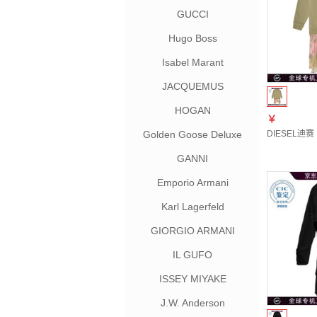
GUCCI
Hugo Boss
Isabel Marant
JACQUEMUS
HOGAN
￥
Golden Goose Deluxe
DIESEL迪赛
Brand
GANNI
Emporio Armani
Karl Lagerfeld
GIORGIO ARMANI
IL GUFO
ISSEY MIYAKE
J.W. Anderson