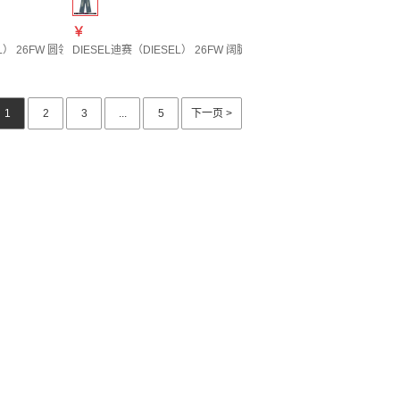
￥
图色A232400PLBQ 20 | S
） 26FW 圆领T恤 女士 图色A228830QIAM 20 | XXS
DIESEL迪赛（DIESEL） 26FW 阔腿牛仔裤 女士 图色A03625007EJ01 
1
2
3
...
5
下一页 >