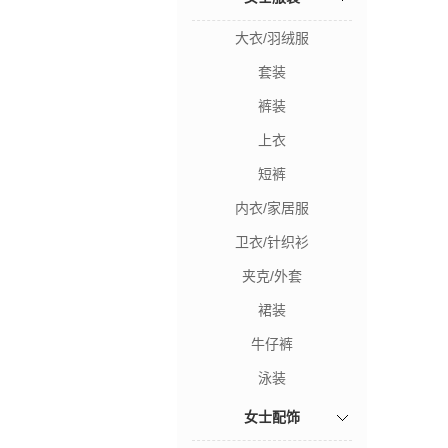
大衣/羽绒服
套装
裤装
上衣
短裤
内衣/家居服
卫衣/针织衫
夹克/外套
裙装
牛仔裤
泳装
女士配饰