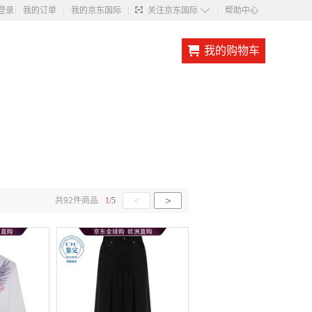
◇
登录
我的订单
我的京东国际
关注京东国际
帮助中心
我的购物车
<
>
共
92
件商品
1
/
5