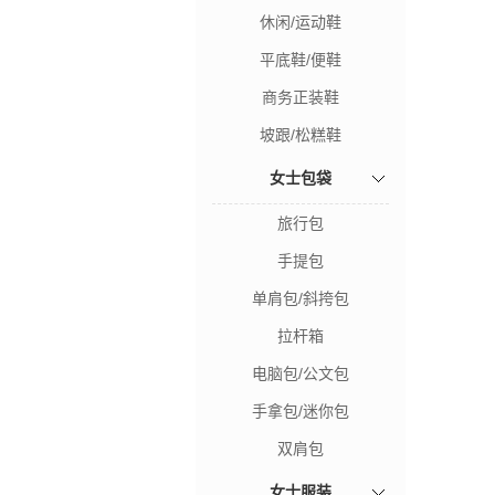
休闲/运动鞋
平底鞋/便鞋
商务正装鞋
坡跟/松糕鞋
女士包袋
旅行包
手提包
单肩包/斜挎包
拉杆箱
电脑包/公文包
手拿包/迷你包
双肩包
女士服装