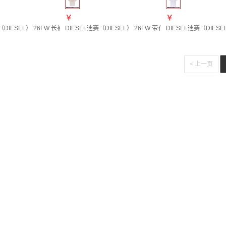
￥
￥
DIESEL） 26FW 长袖连衣裙 女士 图色A222420WEBI 20 | XXS
DIESEL迪赛（DIESEL） 26FW 带有水钻和烧花效果的T恤 女士 
DIESEL迪赛（DIESEL
< 上一页