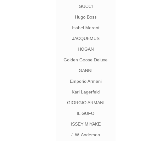
GUCCI
Hugo Boss
Isabel Marant
JACQUEMUS
HOGAN
Golden Goose Deluxe
Brand
GANNI
Emporio Armani
Karl Lagerfeld
GIORGIO ARMANI
IL GUFO
ISSEY MIYAKE
J.W. Anderson