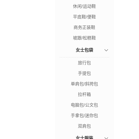
休闲/运动鞋
平底鞋/便鞋
商务正装鞋
坡跟/松糕鞋
女士包袋
旅行包
手提包
单肩包/斜挎包
拉杆箱
电脑包/公文包
手拿包/迷你包
双肩包
女士服装