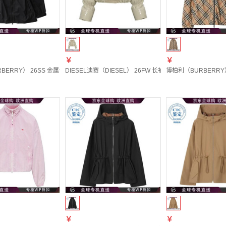
￥
￥
ERRY） 26SS 金属卡扣连帽夹克 女士 图色81114431 20 | UK-10
DIESEL迪赛（DIESEL） 26FW 长袖休闲夹克 女士 图色A22162
博柏利（BURBERRY） 
￥
￥