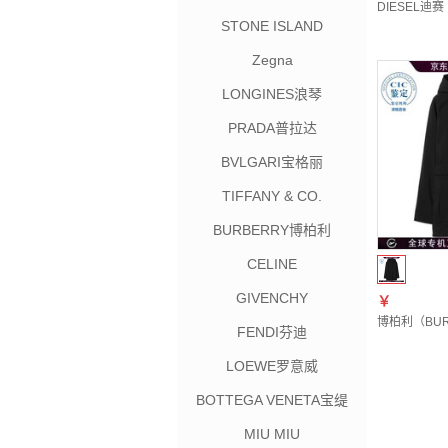
DIESEL迪赛（
STONE ISLAND
Zegna
LONGINES浪琴
PRADA普拉达
BVLGARI宝格丽
TIFFANY & CO.
BURBERRY博柏利
CELINE
GIVENCHY
￥
博柏利（BURB
FENDI芬迪
LOEWE罗意威
BOTTEGA VENETA宝缇
嘉
MIU MIU