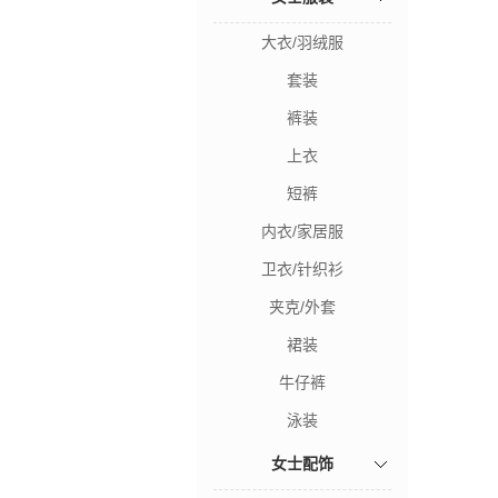
大衣/羽绒服
套装
裤装
上衣
短裤
内衣/家居服
卫衣/针织衫
夹克/外套
裙装
牛仔裤
泳装
女士配饰