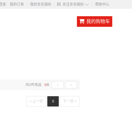
◇
登录
我的订单
我的京东国际
关注京东国际
帮助中心
我的购物车
<
>
共
0
件商品
0
/
0
< 上一页
0
下一页 >