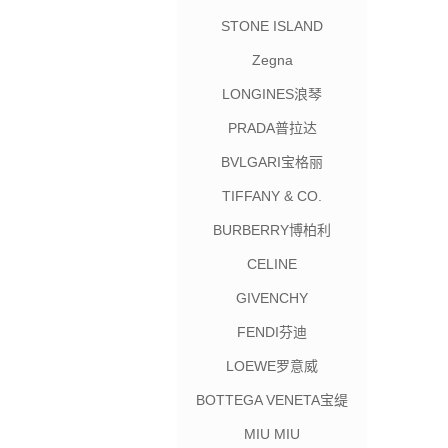
STONE ISLAND
Zegna
LONGINES浪琴
PRADA普拉达
BVLGARI宝格丽
TIFFANY & CO.
BURBERRY博柏利
CELINE
GIVENCHY
FENDI芬迪
LOEWE罗意威
BOTTEGA VENETA宝缇
嘉
MIU MIU