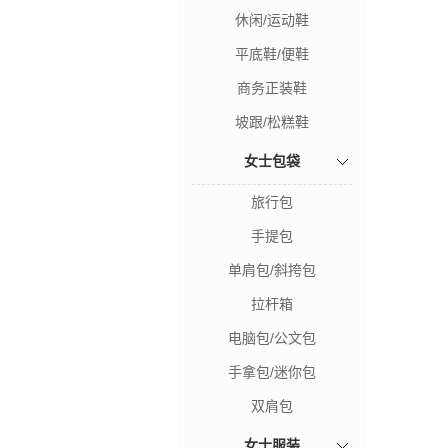
休闲/运动鞋
平底鞋/便鞋
商务正装鞋
坡跟/松糕鞋
女士包袋
旅行包
手提包
单肩包/斜挎包
拉杆箱
电脑包/公文包
手拿包/迷你包
双肩包
女士服装