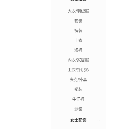
大衣/羽绒服
套装
裤装
上衣
短裤
内衣/家居服
卫衣/针织衫
夹克/外套
裙装
牛仔裤
泳装
女士配饰