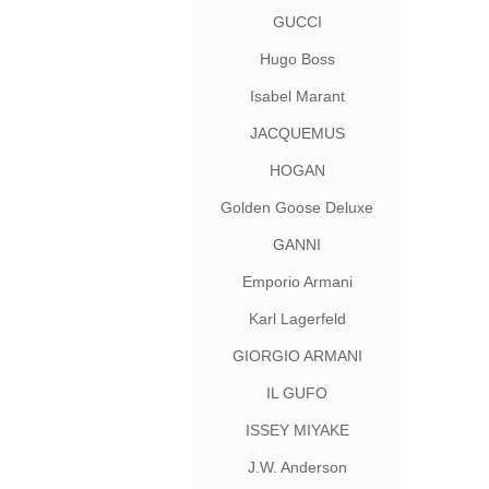
GUCCI
Hugo Boss
Isabel Marant
JACQUEMUS
HOGAN
Golden Goose Deluxe
Brand
GANNI
Emporio Armani
Karl Lagerfeld
GIORGIO ARMANI
IL GUFO
ISSEY MIYAKE
J.W. Anderson