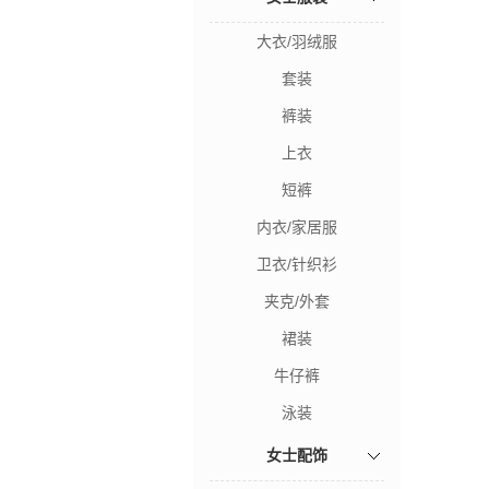
大衣/羽绒服
套装
裤装
上衣
短裤
内衣/家居服
卫衣/针织衫
夹克/外套
裙装
牛仔裤
泳装
女士配饰