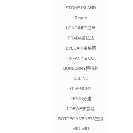
STONE ISLAND
Zegna
LONGINES浪琴
PRADA普拉达
BVLGARI宝格丽
TIFFANY & CO.
BURBERRY博柏利
CELINE
GIVENCHY
FENDI芬迪
LOEWE罗意威
BOTTEGA VENETA宝缇
嘉
MIU MIU