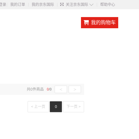
◇
登录
我的订单
我的京东国际
关注京东国际
帮助中心
我的购物车
<
>
共
0
件商品
0
/
0
< 上一页
0
下一页 >