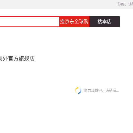
你好，请
搜京东全球购
搜本店
海外官方旗舰店
努力加载中，请稍后...