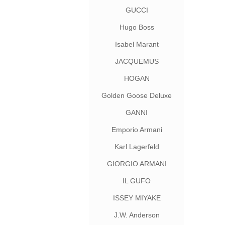
GUCCI
Hugo Boss
Isabel Marant
JACQUEMUS
HOGAN
Golden Goose Deluxe
Brand
GANNI
Emporio Armani
Karl Lagerfeld
GIORGIO ARMANI
IL GUFO
ISSEY MIYAKE
J.W. Anderson