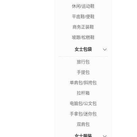
休闲/运动鞋
平底鞋/便鞋
商务正装鞋
坡跟/松糕鞋
女士包袋
旅行包
手提包
单肩包/斜挎包
拉杆箱
电脑包/公文包
手拿包/迷你包
双肩包
女士服装