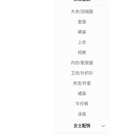
大衣/羽绒服
套装
裤装
上衣
短裤
内衣/家居服
卫衣/针织衫
夹克/外套
裙装
牛仔裤
泳装
女士配饰