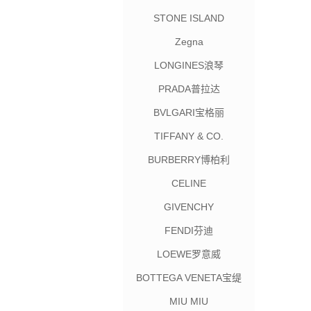
STONE ISLAND
Zegna
LONGINES浪琴
PRADA普拉达
BVLGARI宝格丽
TIFFANY & CO.
BURBERRY博柏利
CELINE
GIVENCHY
FENDI芬迪
LOEWE罗意威
BOTTEGA VENETA宝缇
嘉
MIU MIU