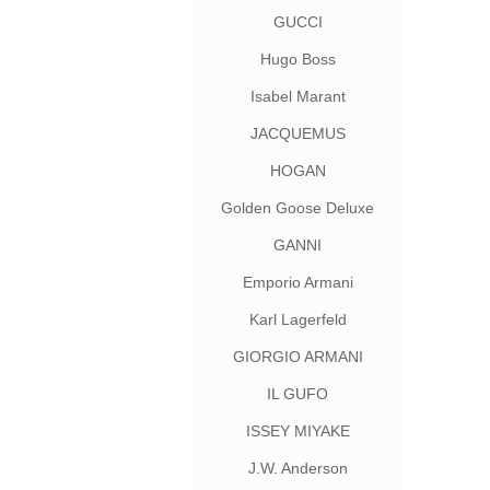
GUCCI
Hugo Boss
Isabel Marant
JACQUEMUS
HOGAN
Golden Goose Deluxe
Brand
GANNI
Emporio Armani
Karl Lagerfeld
GIORGIO ARMANI
IL GUFO
ISSEY MIYAKE
J.W. Anderson