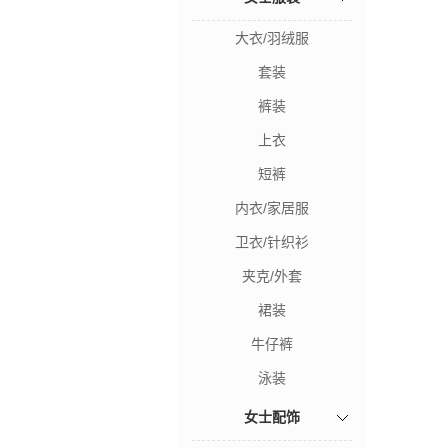
大衣/羽绒服
套装
裤装
上衣
短裤
内衣/家居服
卫衣/针织衫
夹克/外套
裙装
牛仔裤
泳装
女士配饰