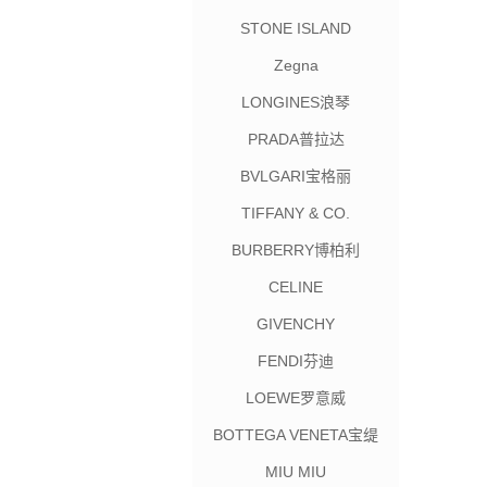
STONE ISLAND
Zegna
LONGINES浪琴
PRADA普拉达
BVLGARI宝格丽
TIFFANY & CO.
BURBERRY博柏利
CELINE
GIVENCHY
FENDI芬迪
LOEWE罗意威
BOTTEGA VENETA宝缇
嘉
MIU MIU