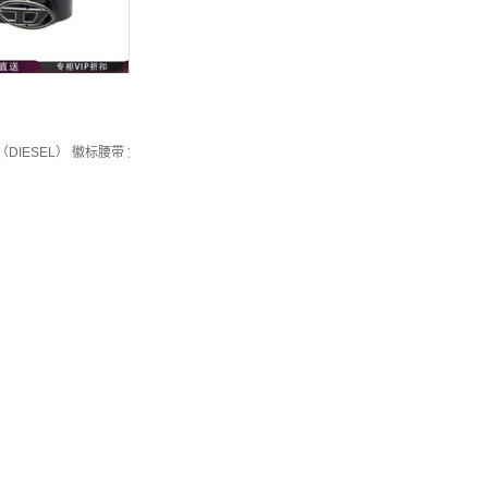
（DIESEL） 徽标腰带 女士 图色X09716P1245 95 New21