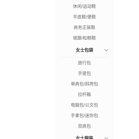
休闲/运动鞋
平底鞋/便鞋
商务正装鞋
坡跟/松糕鞋
女士包袋
旅行包
手提包
单肩包/斜挎包
拉杆箱
电脑包/公文包
手拿包/迷你包
双肩包
女士服装