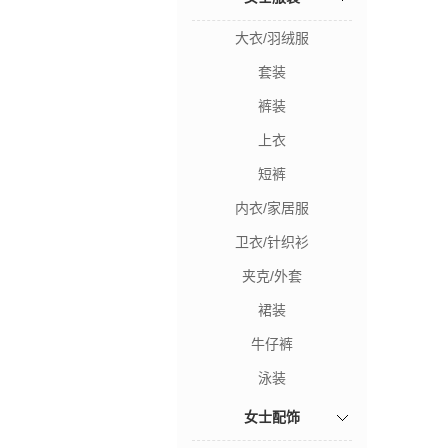
大衣/羽绒服
套装
裤装
上衣
短裤
内衣/家居服
卫衣/针织衫
夹克/外套
裙装
牛仔裤
泳装
女士配饰