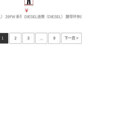
￥
95 New21
） 26FW 系带运动鞋 男士 图色Y03902P7737 20 | 45
DIESEL迪赛（DIESEL） 腰带环休闲裤 女士 图色A228290PHAL 20 |
1
2
3
...
9
下一页 >