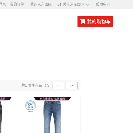
◇
登录
我的订单
我的京东国际
关注京东国际
帮助中心
我的购物车
<
>
共
178
件商品
1
/
9