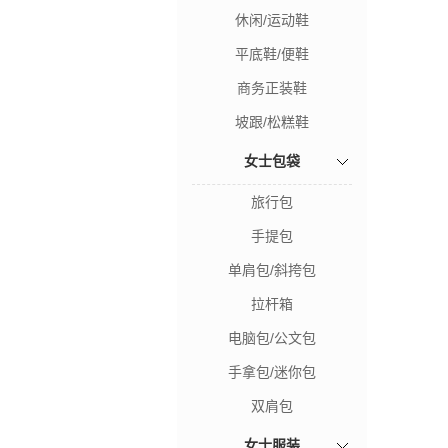
休闲/运动鞋
平底鞋/便鞋
商务正装鞋
坡跟/松糕鞋
女士包袋
旅行包
手提包
单肩包/斜挎包
拉杆箱
电脑包/公文包
手拿包/迷你包
双肩包
女士服装