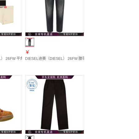
￥
09Q09 20 | 25
L） 26FW 平角内裤三双装 男士 图色A225580AMEQ 20 | XL
DIESEL迪赛（DIESEL） 26FW 腰带环牛仔裤 男士 图色A189740HDBF 