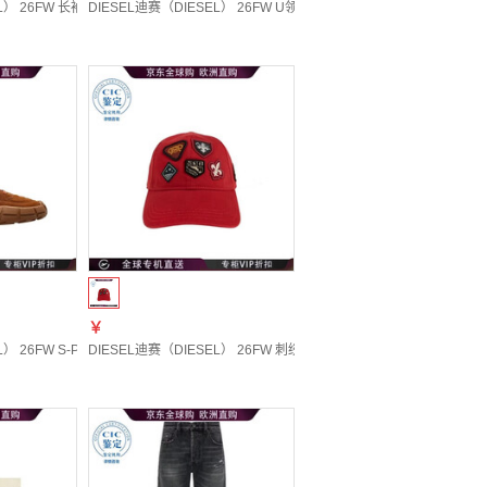
5890BEBQ 20 | 24
） 26FW 长袖休闲夹克 女士 图色A221620EFAB 20 | 44
DIESEL迪赛（DIESEL） 26FW U领连衣裙 女士 图色A234090PKAT 20
￥
680LKDG 20 | S
） 26FW S-Pagodha运动鞋 男士 图色Y03731P7534 20 | 44
DIESEL迪赛（DIESEL） 26FW 刺绣贴片棒球帽 男士 图色A241880PF