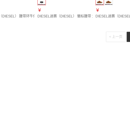
￥
￥
（DIESEL） 腰带环牛仔裤 男士 图色00C06R0DBEJ 20 | 38
DIESEL迪赛（DIESEL） 徽标腰带 女士 图色X09716P1245 
DIESEL迪赛（DIESEL
< 上一页