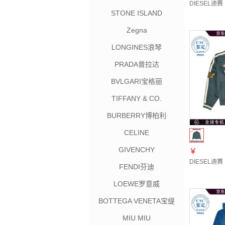
DIESEL迪赛
STONE ISLAND
Zegna
LONGINES浪琴
PRADA普拉达
BVLGARI宝格丽
TIFFANY & CO.
BURBERRY博柏利
CELINE
GIVENCHY
￥
DIESEL迪赛（
FENDI芬迪
LOEWE罗意威
BOTTEGA VENETA宝缇
嘉
MIU MIU