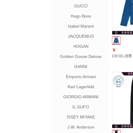
GUCCI
Hugo Boss
Isabel Marant
JACQUEMUS
HOGAN
￥
Golden Goose Deluxe
DIESEL迪赛
Brand
GANNI
Emporio Armani
Karl Lagerfeld
GIORGIO ARMANI
IL GUFO
ISSEY MIYAKE
J.W. Anderson