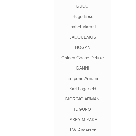
GUCCI
Hugo Boss
Isabel Marant
JACQUEMUS
HOGAN
Golden Goose Deluxe
Brand
GANNI
Emporio Armani
Karl Lagerfeld
GIORGIO ARMANI
IL GUFO
ISSEY MIYAKE
J.W. Anderson