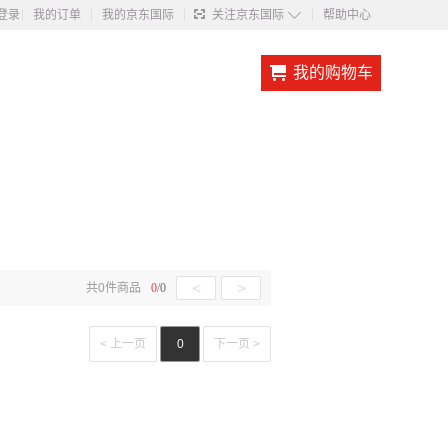
◇
登录
我的订单
我的京东国际
关注京东国际
帮助中心
我的购物车
<
>
共
0
件商品
0
/
0
< 上一页
0
下一页 >