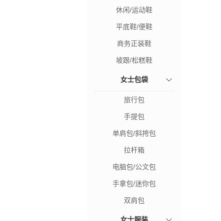
休闲/运动鞋
平底鞋/便鞋
商务正装鞋
坡跟/松糕鞋
女士包袋
旅行包
手提包
单肩包/斜挎包
拉杆箱
电脑包/公文包
手拿包/迷你包
双肩包
女士服装