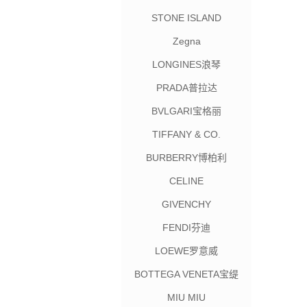
STONE ISLAND
Zegna
LONGINES浪琴
PRADA普拉达
BVLGARI宝格丽
TIFFANY & CO.
BURBERRY博柏利
CELINE
GIVENCHY
FENDI芬迪
LOEWE罗意威
BOTTEGA VENETA宝缇
嘉
MIU MIU