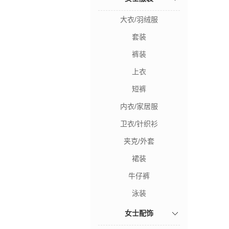
大衣/羽绒服
套装
裤装
上衣
短裤
内衣/家居服
卫衣/针织衫
夹克/外套
裙装
牛仔裤
泳装
女士配饰