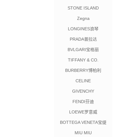
STONE ISLAND
Zegna
LONGINES浪琴
PRADA普拉达
BVLGARI宝格丽
TIFFANY & CO.
BURBERRY博柏利
CELINE
GIVENCHY
FENDI芬迪
LOEWE罗意威
BOTTEGA VENETA宝缇
嘉
MIU MIU