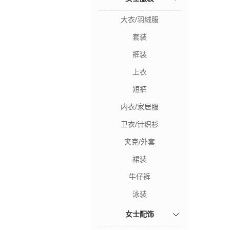
大衣/羽绒服
套装
裤装
上衣
短裤
内衣/家居服
卫衣/针织衫
夹克/外套
裙装
牛仔裤
泳装
女士配饰