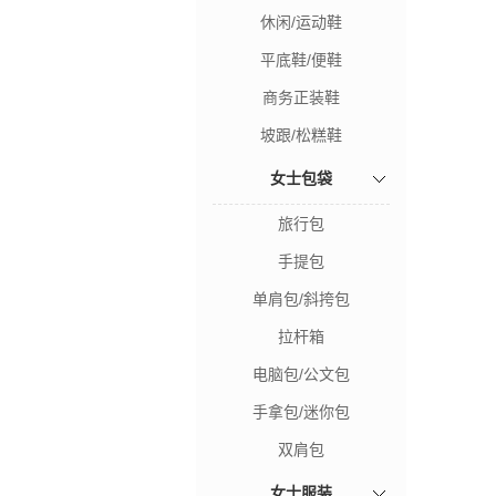
休闲/运动鞋
平底鞋/便鞋
商务正装鞋
坡跟/松糕鞋
女士包袋
旅行包
手提包
单肩包/斜挎包
拉杆箱
电脑包/公文包
手拿包/迷你包
双肩包
女士服装