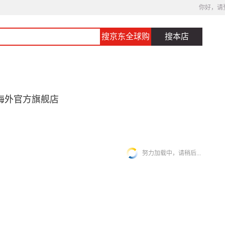
你好，请
搜京东全球购
搜本店
海外官方旗舰店
努力加载中，请稍后...