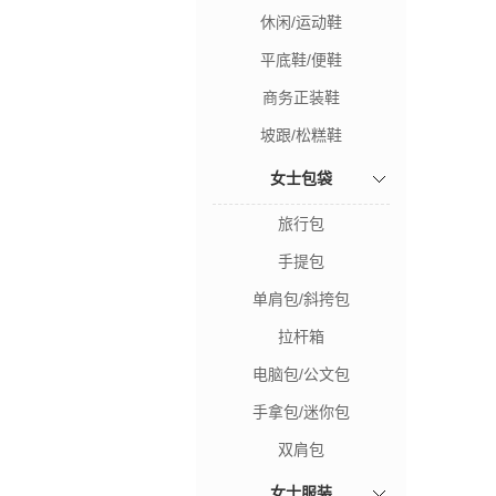
休闲/运动鞋
平底鞋/便鞋
商务正装鞋
坡跟/松糕鞋
女士包袋
旅行包
手提包
单肩包/斜挎包
拉杆箱
电脑包/公文包
手拿包/迷你包
双肩包
女士服装