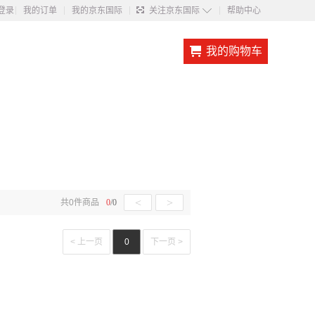
◇
登录
我的订单
我的京东国际
关注京东国际
帮助中心
我的购物车
<
>
共
0
件商品
0
/
0
< 上一页
0
下一页 >