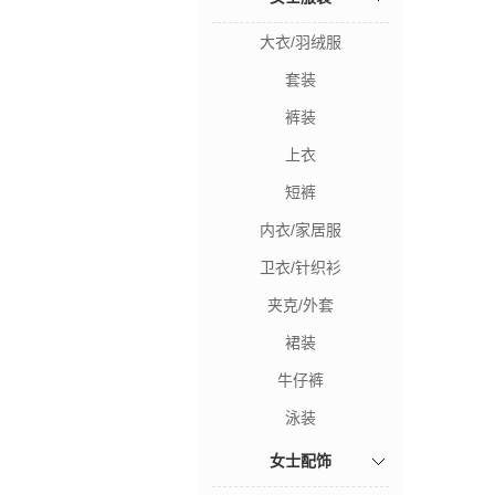
大衣/羽绒服
套装
裤装
上衣
短裤
内衣/家居服
卫衣/针织衫
夹克/外套
裙装
牛仔裤
泳装
女士配饰