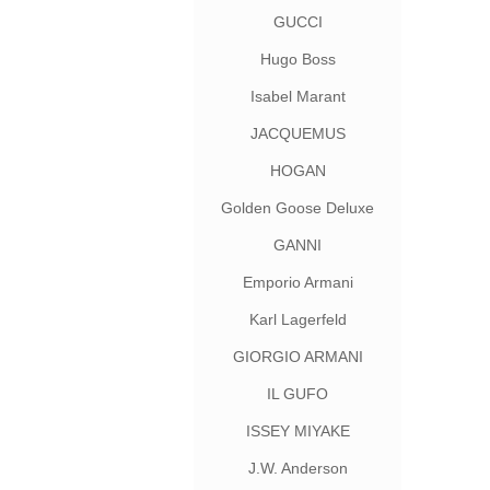
GUCCI
Hugo Boss
Isabel Marant
JACQUEMUS
HOGAN
Golden Goose Deluxe
Brand
GANNI
Emporio Armani
Karl Lagerfeld
GIORGIO ARMANI
IL GUFO
ISSEY MIYAKE
J.W. Anderson