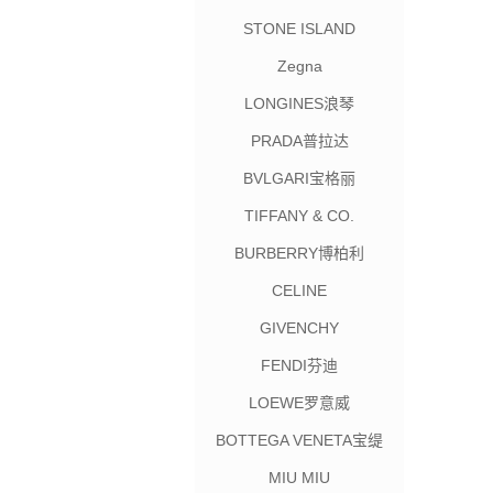
STONE ISLAND
Zegna
LONGINES浪琴
PRADA普拉达
BVLGARI宝格丽
TIFFANY & CO.
BURBERRY博柏利
CELINE
GIVENCHY
FENDI芬迪
LOEWE罗意威
BOTTEGA VENETA宝缇
嘉
MIU MIU