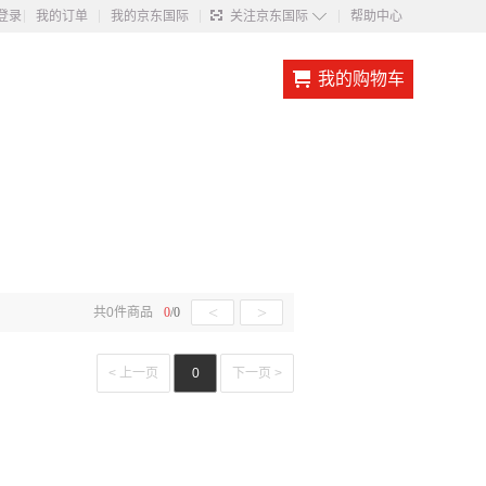
◇
登录
我的订单
我的京东国际
关注京东国际
帮助中心
我的购物车
<
>
共
0
件商品
0
/
0
< 上一页
0
下一页 >