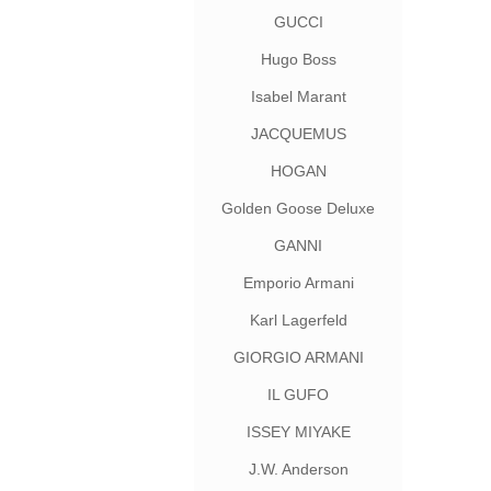
GUCCI
Hugo Boss
Isabel Marant
JACQUEMUS
HOGAN
Golden Goose Deluxe
Brand
GANNI
Emporio Armani
Karl Lagerfeld
GIORGIO ARMANI
IL GUFO
ISSEY MIYAKE
J.W. Anderson