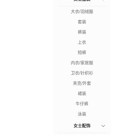
大衣/羽绒服
套装
裤装
上衣
短裤
内衣/家居服
卫衣/针织衫
夹克/外套
裙装
牛仔裤
泳装
女士配饰