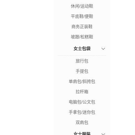
休闲/运动鞋
平底鞋/便鞋
商务正装鞋
坡跟/松糕鞋
女士包袋
旅行包
手提包
单肩包/斜挎包
拉杆箱
电脑包/公文包
手拿包/迷你包
双肩包
女士服装