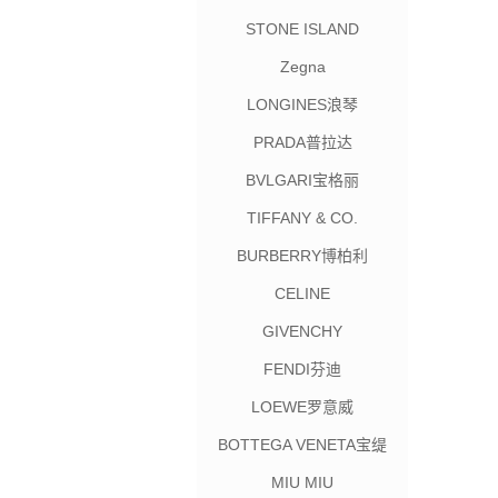
STONE ISLAND
Zegna
LONGINES浪琴
PRADA普拉达
BVLGARI宝格丽
TIFFANY & CO.
BURBERRY博柏利
CELINE
GIVENCHY
FENDI芬迪
LOEWE罗意威
BOTTEGA VENETA宝缇
嘉
MIU MIU