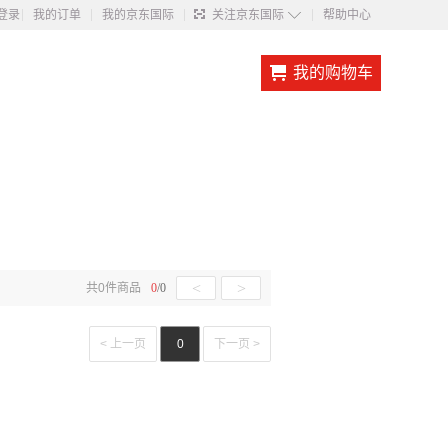
◇
登录
我的订单
我的京东国际
关注京东国际
帮助中心
我的购物车
<
>
共
0
件商品
0
/
0
< 上一页
0
下一页 >