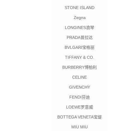
STONE ISLAND
Zegna
LONGINES浪琴
PRADA普拉达
BVLGARI宝格丽
TIFFANY & CO.
BURBERRY博柏利
CELINE
GIVENCHY
FENDI芬迪
LOEWE罗意威
BOTTEGA VENETA宝缇
嘉
MIU MIU