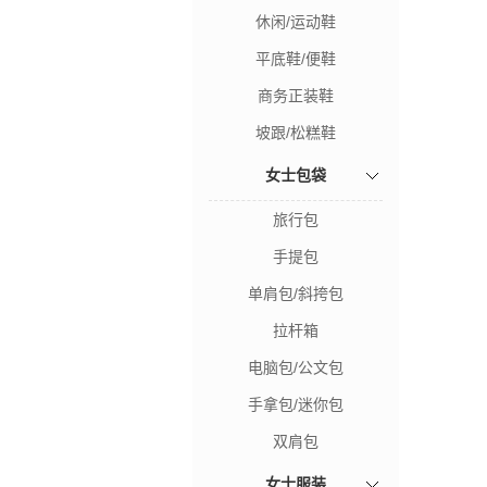
休闲/运动鞋
平底鞋/便鞋
商务正装鞋
坡跟/松糕鞋
女士包袋
旅行包
手提包
单肩包/斜挎包
拉杆箱
电脑包/公文包
手拿包/迷你包
双肩包
女士服装