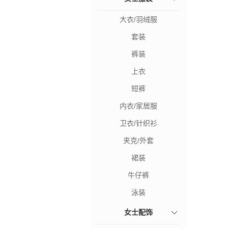
大衣/羽绒服
套装
裤装
上衣
短裤
内衣/家居服
卫衣/针织衫
夹克/外套
裙装
牛仔裤
泳装
女士配饰