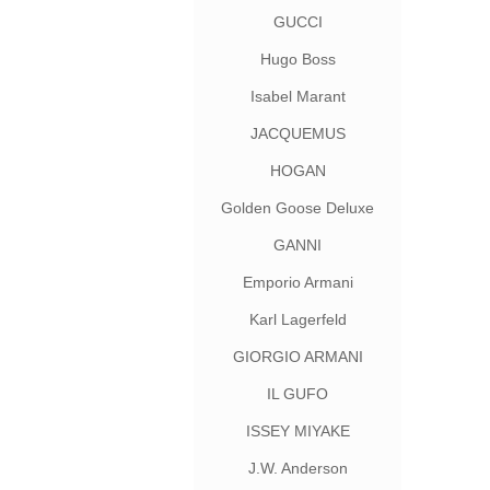
GUCCI
Hugo Boss
Isabel Marant
JACQUEMUS
HOGAN
Golden Goose Deluxe
Brand
GANNI
Emporio Armani
Karl Lagerfeld
GIORGIO ARMANI
IL GUFO
ISSEY MIYAKE
J.W. Anderson