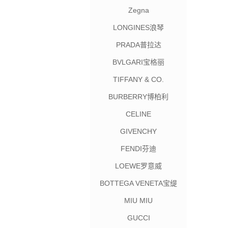
Zegna
LONGINES浪琴
PRADA普拉达
BVLGARI宝格丽
TIFFANY & CO.
BURBERRY博柏利
CELINE
GIVENCHY
FENDI芬迪
LOEWE罗意威
BOTTEGA VENETA宝缇
嘉
MIU MIU
GUCCI