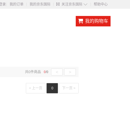
◇
登录
我的订单
我的京东国际
关注京东国际
帮助中心
我的购物车
<
>
共
0
件商品
0
/
0
< 上一页
0
下一页 >