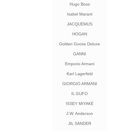
Hugo Boss
Isabel Marant
JACQUEMUS
HOGAN
Golden Goose Deluxe
Brand
GANNI
Emporio Armani
Karl Lagerfeld
GIORGIO ARMANI
IL GUFO
ISSEY MIYAKE
J.W. Anderson
JIL SANDER