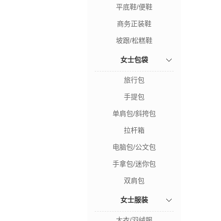
平底鞋/便鞋
商务正装鞋
坡跟/松糕鞋
女士包袋
旅行包
手提包
单肩包/斜挎包
拉杆箱
电脑包/公文包
手拿包/迷你包
双肩包
女士服装
大衣/羽绒服