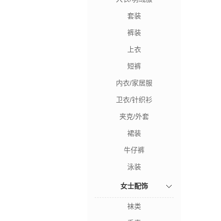
套装
裤装
上衣
短裤
内衣/家居服
卫衣/针织衫
夹克/外套
裙装
牛仔裤
泳装
女士配饰
袜类