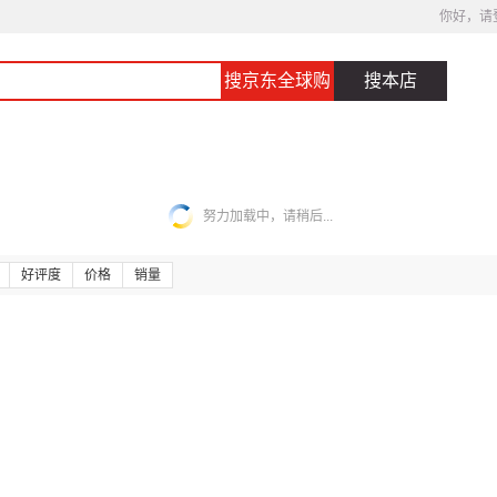
你好，请
搜京东全球购
搜本店
努力加载中，请稍后...
好评度
价格
销量