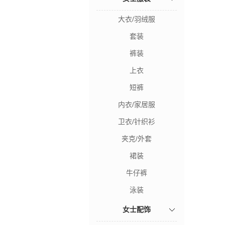
大衣/羽绒服
套装
裤装
上衣
短裤
内衣/家居服
卫衣/针织衫
夹克/外套
裙装
牛仔裤
泳装
女士配饰