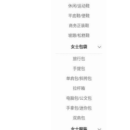
休闲/运动鞋
平底鞋/便鞋
商务正装鞋
坡跟/松糕鞋
女士包袋
旅行包
手提包
单肩包/斜挎包
拉杆箱
电脑包/公文包
手拿包/迷你包
双肩包
女士服装