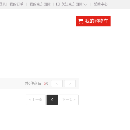
◇
登录
我的订单
我的京东国际
关注京东国际
帮助中心
我的购物车
<
>
共
0
件商品
0
/
0
< 上一页
0
下一页 >