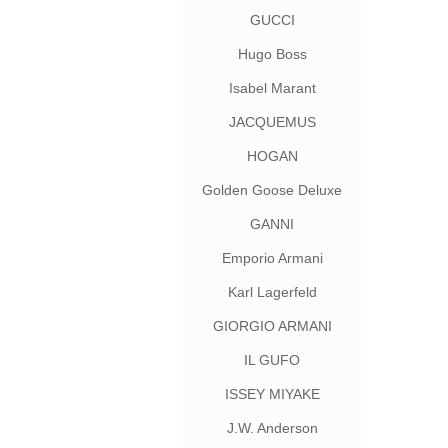
GUCCI
Hugo Boss
Isabel Marant
JACQUEMUS
HOGAN
Golden Goose Deluxe
Brand
GANNI
Emporio Armani
Karl Lagerfeld
GIORGIO ARMANI
IL GUFO
ISSEY MIYAKE
J.W. Anderson