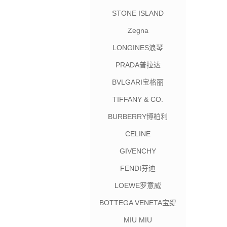
STONE ISLAND
Zegna
LONGINES浪琴
PRADA普拉达
BVLGARI宝格丽
TIFFANY & CO.
BURBERRY博柏利
CELINE
GIVENCHY
FENDI芬迪
LOEWE罗意威
BOTTEGA VENETA宝缇
嘉
MIU MIU